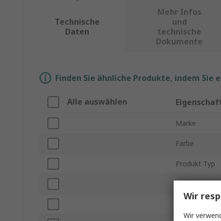
Mehr Infos
Technische
und
Daten
technische
Dokumente
Finden Sie ähnliche Produkte, indem Sie 
Alle auswählen
Eigenschaf
Marke
Farbe
Produkt Typ
Klebebandtyp
Wir resp
Trägermateria
Wir verwend