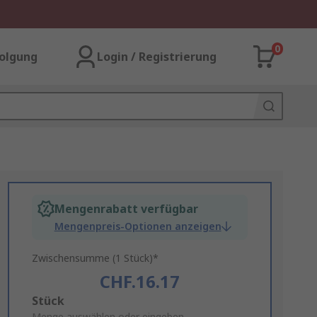
0
olgung
Login / Registrierung
Mengenrabatt verfügbar
Mengenpreis-Optionen anzeigen
Zwischensumme (1 Stück)*
CHF.16.17
Add
Stück
Menge auswählen oder eingeben