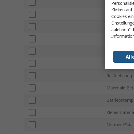
Breite
Personalisi
Klicken auf 
Länge
Cookies ein
Einstellung
Dicke
ablehnen". 
Information
Bedruckt
Haftfestigkeit
All
Zugfestigkeit
Reißdehnung
Maximale Bet
Betriebstempe
Klebermateria
Normen/Zula