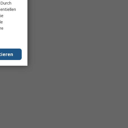
 Durch
entiellen
ie
le
re
tieren