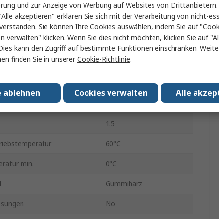
50mm
erung und zur Anzeige von Werbung auf Websites von Drittanbietern.
"Alle akzeptieren" erklären Sie sich mit der Verarbeitung von nicht-ess
33m
verstanden. Sie können Ihre Cookies auswählen, indem Sie auf "Cook
en verwalten" klicken. Wenn Sie dies nicht möchten, klicken Sie auf "Al
0.14mm
Dies kann den Zugriff auf bestimmte Funktionen einschränken. Weite
en finden Sie in unserer
Cookie-Richtlinie
.
Nein
3.5N/cm
e ablehnen
Cookies verwalten
Alle akzep
26N/cm
1.5
riebstemperatur
60°C
ratur min.
0°C
l
Gummiharz
ssungen
No