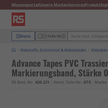
Wissensportal
Unsere Marken
Services
Produkthigh
Menü
Teile-Nr.
/
Klebstoffe, Dichtmittel & Klebebänder
/
Klebebän
Advance Tapes PVC Trassie
Markierungsband, Stärke 
RS Best.-Nr.
:
420-221
Herst. Teile-Nr.
:
AT8
Marke
: