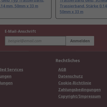
 Gelb Typ Trassierband,
Trassierband Gelb, Schwa
0.14 mm, 50mm x 33 m
Trassierband, Stärke 0.1
50mm x 33 m
E-Mail-Anschrift
Anmelden
Rechtliches
ded Services
AGB
sungen
Datenschutz
dungen
Cookie-Richtlinie
Zahlungsbedingungen
Copyright/Impressum