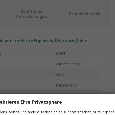
Rechtliche
Produktdetails
Anforderungen
ein oder mehrere Eigenschaften auswählen.
t
Wert
Advance Tapes
Weiß
Trassierband
Markierungsband
ektieren Ihre Privatsphäre
l
Polyvinylchlorid
en Cookies und andere Technologien zur statistischen Nutzungsanal