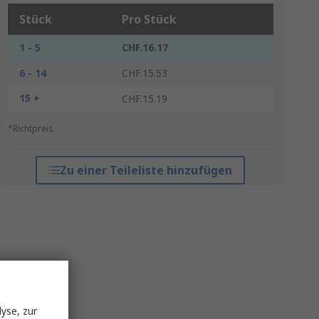
Stück
Pro Stück
1 - 5
CHF.16.17
6 - 14
CHF.15.53
15 +
CHF.15.19
*Richtpreis
Zu einer Teileliste hinzufügen
yse, zur