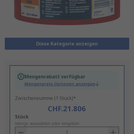
Diese Kategorie anzeigen
Mengenrabatt verfügbar
Mengenpreis-Optionen anzeigen
Zwischensumme (1 Stück)*
CHF.21.806
Add
Stück
to
Menge auswählen oder eingeben
Basket