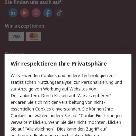
Sie finden uns auch auf:
Wir akzeptieren:
Service
Wir respektieren Ihre Privatsphäre
Value Added Services
Lieferlösungen
Rücksendungen
Kontakt
Wir verwenden Cookies und andere Technologien zur
Hilfe
statistischen Nutzungsanalyse, zur Personalisierung und
zur Anzeige von Werbung auf Websites von
Drittanbietern. Durch Klicken auf "Alle akzeptieren"
Rechtliches
erklären Sie sich mit der Verarbeitung von nicht-
AGB
Datenschutz
essentiellen Cookies einverstanden. Sie können Ihre
Cookies auswählen, indem Sie auf "Cookie Einstellungen
Cookie-Richtlinie
Zahlungsbedingungen
verwalten" klicken. Wenn Sie dies nicht möchten, klicken
Copyright/Impressum
Sie auf "Alle ablehnen". Dies kann den Zugriff auf
bestimmte Funktionen einschränken. Weitere