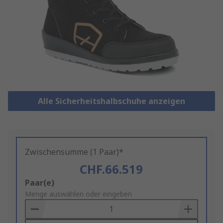
Alle Sicherheitshalbschuhe anzeigen
Zwischensumme (1 Paar)*
CHF.66.519
Add
Paar(e)
to
Menge auswählen oder eingeben
Basket