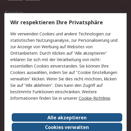
Service
Wir respektieren Ihre Privatsphäre
Value Added Services
Lieferlösungen
Rücksendungen
Kontakt
Wir verwenden Cookies und andere Technologien zur
Hilfe
statistischen Nutzungsanalyse, zur Personalisierung und
zur Anzeige von Werbung auf Websites von
Drittanbietern. Durch Klicken auf "Alle akzeptieren"
Rechtliches
erklären Sie sich mit der Verarbeitung von nicht-
AGB
Datenschutz
essentiellen Cookies einverstanden. Sie können Ihre
Cookies auswählen, indem Sie auf "Cookie Einstellungen
Cookie-Richtlinie
Zahlungsbedingungen
verwalten" klicken. Wenn Sie dies nicht möchten, klicken
Copyright/Impressum
Sie auf "Alle ablehnen". Dies kann den Zugriff auf
bestimmte Funktionen einschränken. Weitere
Über RS
Informationen finden Sie in unserer
Cookie-Richtlinie
.
Unternehmen
RS weltweit
Karriere bei RS
Nachhaltigkeit
Alle akzeptieren
Qualität/Umwelt/Zertifikate
Presse-Center
Cookies verwalten