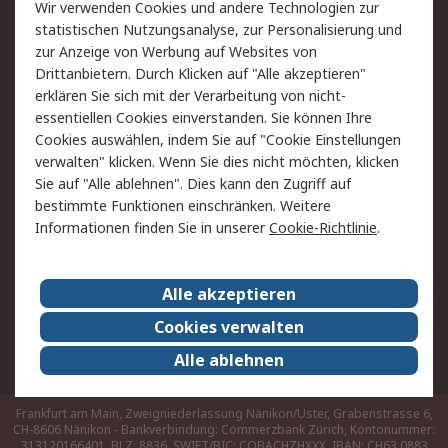
Rücksendungen
Kontakt
Wir verwenden Cookies und andere Technologien zur
Hilfe
statistischen Nutzungsanalyse, zur Personalisierung und
zur Anzeige von Werbung auf Websites von
Drittanbietern. Durch Klicken auf "Alle akzeptieren"
Rechtliches
erklären Sie sich mit der Verarbeitung von nicht-
AGB
Datenschutz
essentiellen Cookies einverstanden. Sie können Ihre
Cookies auswählen, indem Sie auf "Cookie Einstellungen
Cookie-Richtlinie
Zahlungsbedingungen
verwalten" klicken. Wenn Sie dies nicht möchten, klicken
Copyright/Impressum
Sie auf "Alle ablehnen". Dies kann den Zugriff auf
bestimmte Funktionen einschränken. Weitere
Über RS
Informationen finden Sie in unserer
Cookie-Richtlinie
.
Unternehmen
RS weltweit
Karriere bei RS
Nachhaltigkeit
Alle akzeptieren
Qualität/Umwelt/Zertifikate
Presse-Center
Cookies verwalten
Event-Center
Alle ablehnen
Frankfurt am Main, Zweigniederlassung Nänikon/Uster, Grabenstrasse 6,
CH-8606 Nänikon - Bankverbindung: Commerzbank Zürich, Kontonummer:
313120166401, BLZ: 8836, SWIFT/BIC: COBACHZHXXX, IBAN: CH63 0883