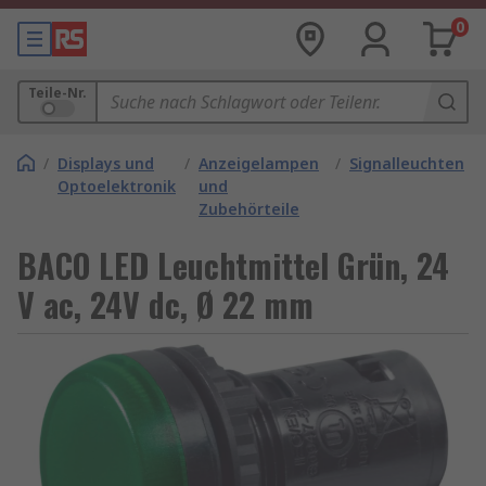
0
Teile-Nr.
/
Displays und
/
Anzeigelampen
/
Signalleuchten
Optoelektronik
und
Zubehörteile
BACO LED Leuchtmittel Grün, 24
V ac, 24V dc, Ø 22 mm