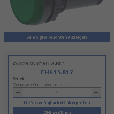
Alle Signalleuchten anzeigen
Zwischensumme (1 Stück)*
CHF.15.817
Add
Stück
to
Menge auswählen oder eingeben
Basket
Lieferverfügbarkeit überprüfen
Hinzufügen