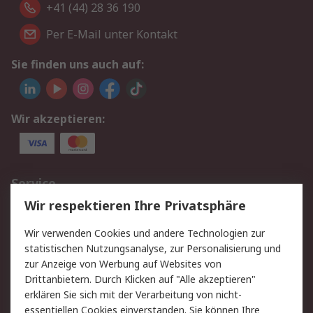
+41 (44) 28 36 190
Per E-Mail unter Kontakt
Sie finden uns auch auf:
Wir akzeptieren:
Service
Wir respektieren Ihre Privatsphäre
Value Added Services
Lieferlösungen
Rücksendungen
Kontakt
Wir verwenden Cookies und andere Technologien zur
Hilfe
statistischen Nutzungsanalyse, zur Personalisierung und
zur Anzeige von Werbung auf Websites von
Drittanbietern. Durch Klicken auf "Alle akzeptieren"
Rechtliches
erklären Sie sich mit der Verarbeitung von nicht-
AGB
Datenschutz
essentiellen Cookies einverstanden. Sie können Ihre