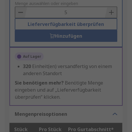
to
Menge auswählen oder eingeben
Basket
Lieferverfügbarkeit überprüfen
Hinzufügen
Auf Lager
320
Einheit(en) versandfertig von einem
anderen Standort
Sie benötigen mehr?
Benötigte Menge
eingeben und auf „Lieferverfügbarkeit
überprüfen“ klicken.
Mengenpreisoptionen
Stück
Pro Stück
Pro Gurtabschnitt*