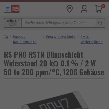
0
Teile-Nr.
/
Passive
/
Festwiderstände
/
SMD-
Bauelemente
Widerstände
RS PRO RSTN Dünnschicht
Widerstand 20 kΩ 0.1 % / 2 W
50 to 200 ppm/°C, 1206 Gehäuse