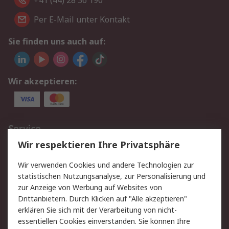
+41 (44) 28 36 190
Per E-Mail unter Kontakt
Sie finden uns auch auf:
Wir akzeptieren:
Service
Wir respektieren Ihre Privatsphäre
Value Added Services
Lieferlösungen
Rücksendungen
Kontakt
Wir verwenden Cookies und andere Technologien zur
Hilfe
statistischen Nutzungsanalyse, zur Personalisierung und
zur Anzeige von Werbung auf Websites von
Drittanbietern. Durch Klicken auf "Alle akzeptieren"
Rechtliches
erklären Sie sich mit der Verarbeitung von nicht-
AGB
Datenschutz
essentiellen Cookies einverstanden. Sie können Ihre