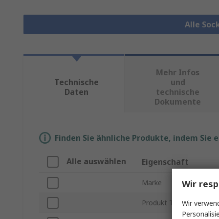
Alle Soc
Mehr Infos
Technische
und
Daten
technische
Dokumente
Finden Sie ähnliche Produkte, indem Sie 
Alle auswählen
Eigenschaft
Wir resp
Marke
Produkt Typ
Wir verwend
Personalisi