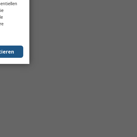
entiellen
ie
le
re
tieren