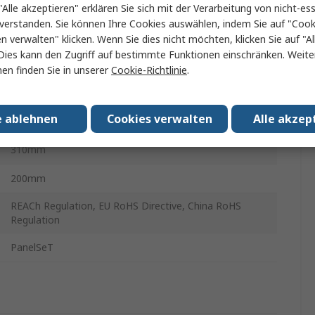
Thalassa PLA
"Alle akzeptieren" erklären Sie sich mit der Verarbeitung von nicht-ess
verstanden. Sie können Ihre Cookies auswählen, indem Sie auf "Cook
Universal
en verwalten" klicken. Wenn Sie dies nicht möchten, klicken Sie auf "Al
Dies kann den Zugriff auf bestimmte Funktionen einschränken. Weite
Grau
en finden Sie in unserer
Cookie-Richtlinie
.
Polyester
e ablehnen
Cookies verwalten
Alle akzep
535mm
310mm
200mm
REACh Regulation, EU RoHS Directive, China RoHS
Regulation
PanelSeT