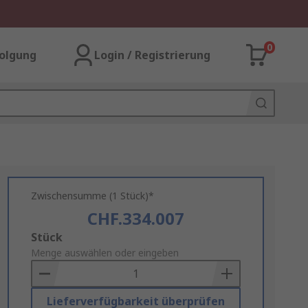
0
olgung
Login / Registrierung
Zwischensumme (1 Stück)*
CHF.334.007
Add
Stück
to
Menge auswählen oder eingeben
Basket
Lieferverfügbarkeit überprüfen