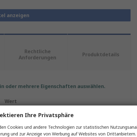
kel anzeigen
Rechtliche
Produktdetails
Anforderungen
ein oder mehrere Eigenschaften auswählen.
Wert
ektieren Ihre Privatsphäre
Schneider Electric
Sockel
en Cookies und andere Technologien zur statistischen Nutzungsanal
erung und zur Anzeige von Werbung auf Websites von Drittanbietern.