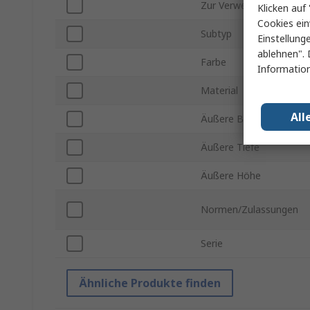
Zur Verwendung mit
Klicken auf 
Cookies ein
Subtyp
Einstellung
ablehnen". 
Farbe
Information
Material
All
Äußere Breite
Äußere Tiefe
Äußere Höhe
Normen/Zulassungen
Serie
Ähnliche Produkte finden