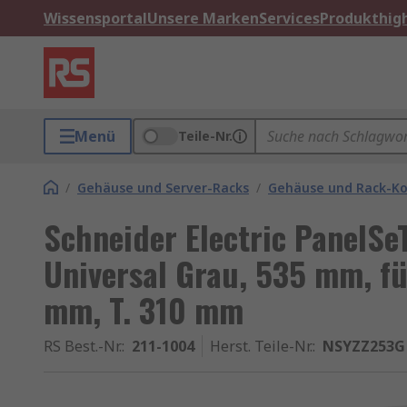
Wissensportal
Unsere Marken
Services
Produkthigh
Menü
Teile-Nr.
/
Gehäuse und Server-Racks
/
Gehäuse und Rack-K
Schneider Electric PanelSe
Universal Grau, 535 mm, fü
mm, T. 310 mm
RS Best.-Nr.
:
211-1004
Herst. Teile-Nr.
:
NSYZZ253G