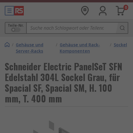
0
Teile-Nr.
/
Gehäuse und
/
Gehäuse und Rack-
/
Sockel
Server-Racks
Komponenten
Schneider Electric PanelSeT SFN
Edelstahl 304L Sockel Grau, für
Spacial SF, Spacial SM, H. 100
mm, T. 400 mm