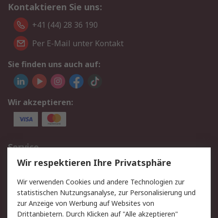
Kontaktieren Sie uns:
+41 (44) 28 36 190
Per E-Mail unter Kontakt
Sie finden uns auch auf:
Wir akzeptieren:
Service
Wir respektieren Ihre Privatsphäre
Value Added Services
Lieferlösungen
Rücksendungen
Kontakt
Wir verwenden Cookies und andere Technologien zur
Hilfe
statistischen Nutzungsanalyse, zur Personalisierung und
zur Anzeige von Werbung auf Websites von
Drittanbietern. Durch Klicken auf "Alle akzeptieren"
Rechtliches