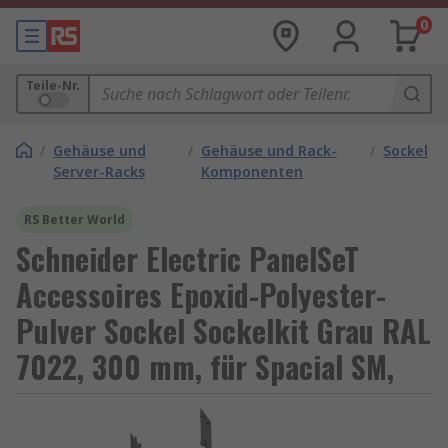
0
Teile-Nr.
/
Gehäuse und
/
Gehäuse und Rack-
/
Sockel
Server-Racks
Komponenten
RS Better World
Schneider Electric PanelSeT
Accessoires Epoxid-Polyester-
Pulver Sockel Sockelkit Grau RAL
7022, 300 mm, für Spacial SM,