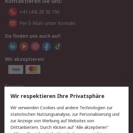
Kontaktieren Sie uns:
+41 (44) 28 36 190
Per E-Mail unter Kontakt
Sie finden uns auch auf:
Wir akzeptieren:
Service
Wir respektieren Ihre Privatsphäre
Value Added Services
Lieferlösungen
Rücksendungen
Kontakt
Wir verwenden Cookies und andere Technologien zur
Hilfe
statistischen Nutzungsanalyse, zur Personalisierung und
zur Anzeige von Werbung auf Websites von
Drittanbietern. Durch Klicken auf "Alle akzeptieren"
Rechtliches