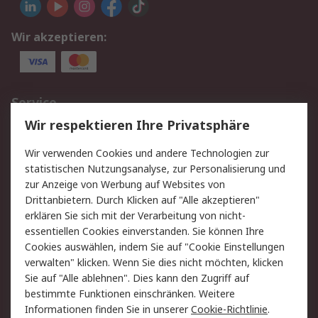
Wir akzeptieren:
Service
Wir respektieren Ihre Privatsphäre
Value Added Services
Lieferlösungen
Rücksendungen
Kontakt
Wir verwenden Cookies und andere Technologien zur
Hilfe
statistischen Nutzungsanalyse, zur Personalisierung und
zur Anzeige von Werbung auf Websites von
Drittanbietern. Durch Klicken auf "Alle akzeptieren"
Rechtliches
erklären Sie sich mit der Verarbeitung von nicht-
AGB
Datenschutz
essentiellen Cookies einverstanden. Sie können Ihre
Cookies auswählen, indem Sie auf "Cookie Einstellungen
Cookie-Richtlinie
Zahlungsbedingungen
verwalten" klicken. Wenn Sie dies nicht möchten, klicken
Copyright/Impressum
Sie auf "Alle ablehnen". Dies kann den Zugriff auf
bestimmte Funktionen einschränken. Weitere
Über RS
Informationen finden Sie in unserer
Cookie-Richtlinie
.