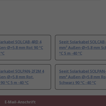
olarkabel SOLCAB-4RD 4
Seeit Solarkabel SOLCAB
en-Ø=5.8 mm Rot 90 °C
mm² Außen-Ø=5.8 mm Sc
 °C
°C 5 m -40 °C
olarkabel SOLPAN-2F2M 4
Seeit Solarkabel SOLPAN
en-Ø=5.8 mm Rot,
mm² Außen-Ø=5.8 mm Ro
90 °C 5 m -40 °C
Schwarz 90 °C -40 °C
E-Mail-Anschrift