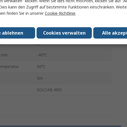
en verwalten" klicken. Wenn Sie dies nicht möchten, klicken Sie auf "Al
Dies kann den Zugriff auf bestimmte Funktionen einschränken. Weite
5.8mm
en finden Sie in unserer
Cookie-Richtlinie
.
en
No
ium
Lösung für erneuerbare Energien
e ablehnen
Cookies verwalten
Alle akzep
kt
Ja
 min.
-40°C
temperatur
90°C
5m
SOLCAB-4RD