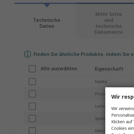
Mehr Infos
Technische
und
Daten
technische
Dokumente
Finden Sie ähnliche Produkte, indem Sie 
Alle auswählen
Eigenschaft
Marke
Produkt Typ
Wir resp
Leiterquerschnitt
Wir verwend
Personalisi
Spannung
Klicken auf 
Cookies ein
Mantelfarbe