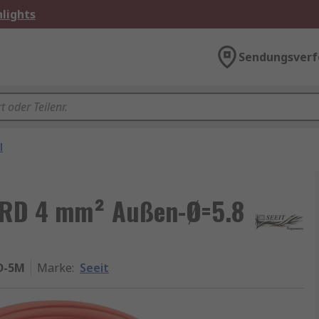
lights
Sendungsverf
l
4RD 4 mm² Außen-Ø=5.8
D-5M
Marke
:
Seeit