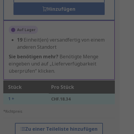
Hinzufügen
Auf Lager
19
Einheit(en) versandfertig von einem
anderen Standort
Sie benötigen mehr?
Benötigte Menge
eingeben und auf „Lieferverfügbarkeit
überprüfen“ klicken.
Stück
Pro Stück
1 +
CHF.18.34
*Richtpreis
Zu einer Teileliste hinzufügen