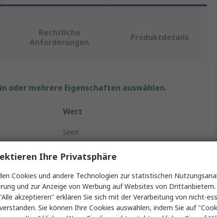
Rechtliche
Produktdetails
Anforderungen
ein oder mehrere Eigenschaften auswählen.
Wert
Seeit
Solarkabel
ektieren Ihre Privatsphäre
4 mm²
en Cookies und andere Technologien zur statistischen Nutzungsanal
erung und zur Anzeige von Werbung auf Websites von Drittanbietern.
1000V
"Alle akzeptieren" erklären Sie sich mit der Verarbeitung von nicht-ess
verstanden. Sie können Ihre Cookies auswählen, indem Sie auf "Cook
Rot