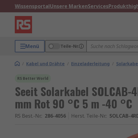
Wissensportal
Unsere Marken
Services
Produkthigh
Menü
Teile-Nr.
/
Kabel und Drähte
/
Einzeladerleitung
/
Solarkabe
RS Better World
Seeit Solarkabel SOLCAB-
mm Rot 90 °C 5 m -40 °C
RS Best.-Nr.
:
286-4056
Herst. Teile-Nr.
:
SOLCAB-4R