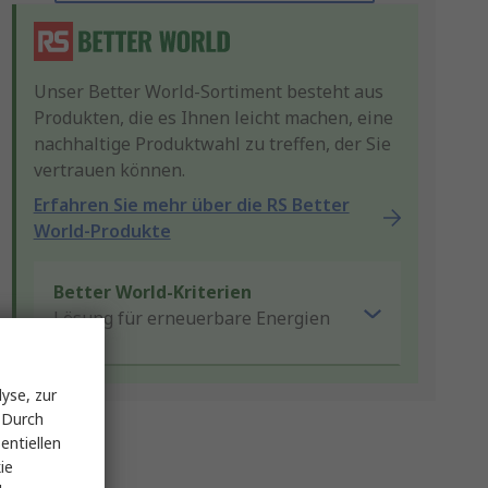
Unser Better World-Sortiment besteht aus
Produkten, die es Ihnen leicht machen, eine
nachhaltige Produktwahl zu treffen, der Sie
vertrauen können.
Erfahren Sie mehr über die RS Better
World-Produkte
Better World-Kriterien
Lösung für erneuerbare Energien
yse, zur
 Durch
entiellen
ie