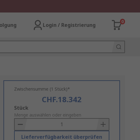
0
olgung
Login / Registrierung
Zwischensumme (1 Stück)*
CHF.18.342
Add
Stück
to
Menge auswählen oder eingeben
Basket
Lieferverfügbarkeit überprüfen