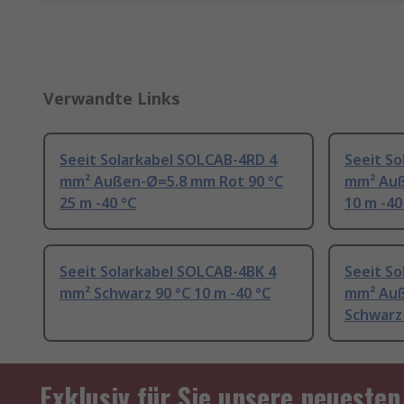
Verwandte Links
Seeit Solarkabel SOLCAB-4RD 4
Seeit S
mm² Außen-Ø=5.8 mm Rot 90 °C
mm² Auß
25 m -40 °C
10 m -40
Seeit Solarkabel SOLCAB-4BK 4
Seeit S
mm² Schwarz 90 °C 10 m -40 °C
mm² Auß
Schwarz 
Exklusiv für Sie unsere neuesten