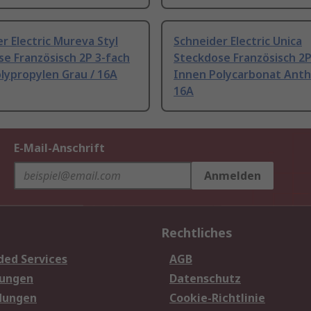
r Electric Mureva Styl
Schneider Electric Unica
e Französisch 2P 3-fach
Steckdose Französisch 2P
lypropylen Grau / 16A
Innen Polycarbonat Anthr
16A
E-Mail-Anschrift
Anmelden
Rechtliches
ded Services
AGB
sungen
Datenschutz
dungen
Cookie-Richtlinie