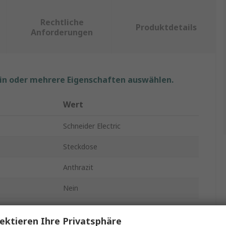
Rechtliche
Produktdetails
Anforderungen
ein oder mehrere Eigenschaften auswählen.
Wert
Schneider Electric
Steckdose
Anthrazit
Nein
Französisch 2P
ektieren Ihre Privatsphäre