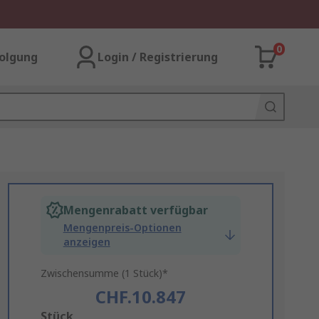
0
olgung
Login / Registrierung
Mengenrabatt verfügbar
Mengenpreis-Optionen
anzeigen
Zwischensumme (1 Stück)*
CHF.10.847
Add
Stück