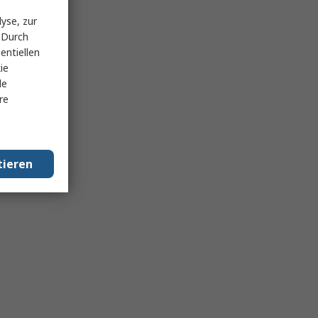
yse, zur
 Durch
entiellen
ie
le
re
tieren