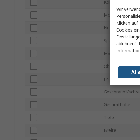
Kontakt-Konfigur
Wir verwend
Montageart
Personalisi
Klicken auf 
Nennstrom
Cookies ein
Einstellung
Spannung
ablehnen". 
Information
Material
Oberfächen Finis
All
IP-Schutzart
Geschraubt/schra
Gesamthöhe
Tiefe
Breite