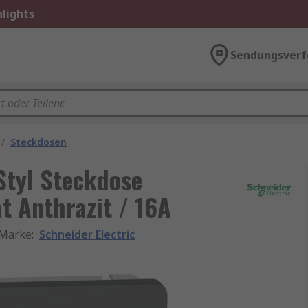
lights
Sendungsverf
/
Steckdosen
Styl Steckdose
t Anthrazit / 16A
Marke
:
Schneider Electric