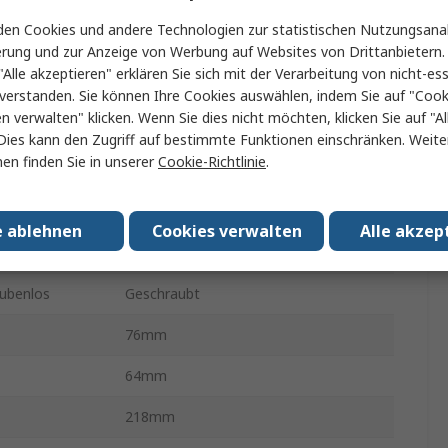
ation
2P+E
en Cookies und andere Technologien zur statistischen Nutzungsanal
Oberfläche
erung und zur Anzeige von Werbung auf Websites von Drittanbietern.
"Alle akzeptieren" erklären Sie sich mit der Verarbeitung von nicht-ess
16A
verstanden. Sie können Ihre Cookies auswählen, indem Sie auf "Cook
en verwalten" klicken. Wenn Sie dies nicht möchten, klicken Sie auf "Al
250V
Dies kann den Zugriff auf bestimmte Funktionen einschränken. Weite
en finden Sie in unserer
Cookie-Richtlinie
.
Polycarbonat
h
Anthrazit
e ablehnen
Cookies verwalten
Alle akzep
IP55
ubenlos
Geschraubt
76mm
64mm
218mm