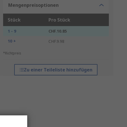
Mengenpreisoptionen
Stück
Pro Stück
1 - 9
CHF.10.85
10 +
CHF.9.98
*Richtpreis
Zu einer Teileliste hinzufügen