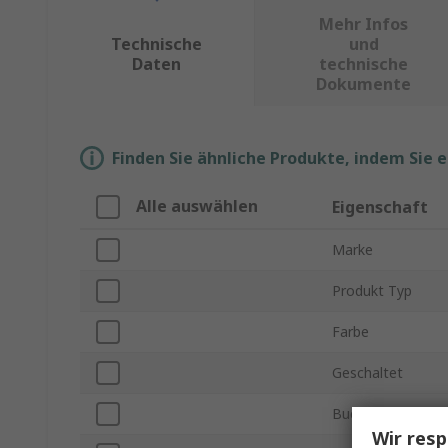
Mehr Infos
Technische
und
Daten
technische
Dokumente
Finden Sie ähnliche Produkte, indem Sie 
Alle auswählen
Eigenschaft
Marke
Produkt Typ
Farbe
Geschaltet
Buchsentyp
Wir resp