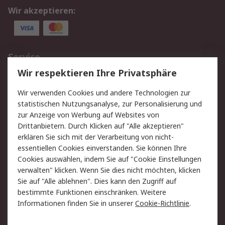
Wir akzeptieren:
Service
Wir respektieren Ihre Privatsphäre
Value Added Services
Lieferlösungen
Rücksendungen
Kontakt
Wir verwenden Cookies und andere Technologien zur
Hilfe
statistischen Nutzungsanalyse, zur Personalisierung und
zur Anzeige von Werbung auf Websites von
Drittanbietern. Durch Klicken auf "Alle akzeptieren"
Rechtliches
erklären Sie sich mit der Verarbeitung von nicht-
AGB
Datenschutz
essentiellen Cookies einverstanden. Sie können Ihre
Cookies auswählen, indem Sie auf "Cookie Einstellungen
Cookie-Richtlinie
Zahlungsbedingungen
verwalten" klicken. Wenn Sie dies nicht möchten, klicken
Copyright/Impressum
Sie auf "Alle ablehnen". Dies kann den Zugriff auf
bestimmte Funktionen einschränken. Weitere
Über RS
Informationen finden Sie in unserer
Cookie-Richtlinie
.
Unternehmen
RS weltweit