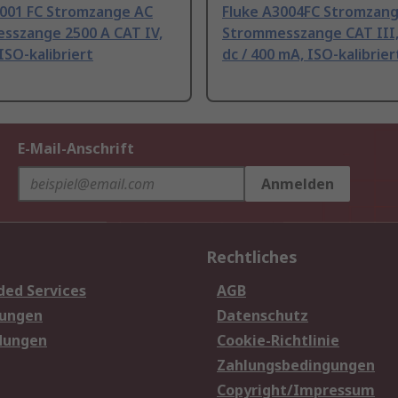
3001 FC Stromzange AC
Fluke A3004FC Stromzan
sszange 2500 A CAT IV,
Strommesszange CAT III,
 ISO-kalibriert
dc / 400 mA, ISO-kalibrier
E-Mail-Anschrift
Anmelden
Rechtliches
ded Services
AGB
sungen
Datenschutz
dungen
Cookie-Richtlinie
Zahlungsbedingungen
Copyright/Impressum