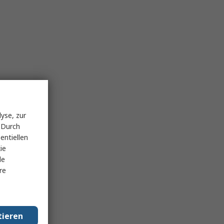
yse, zur
 Durch
entiellen
ie
le
re
tieren