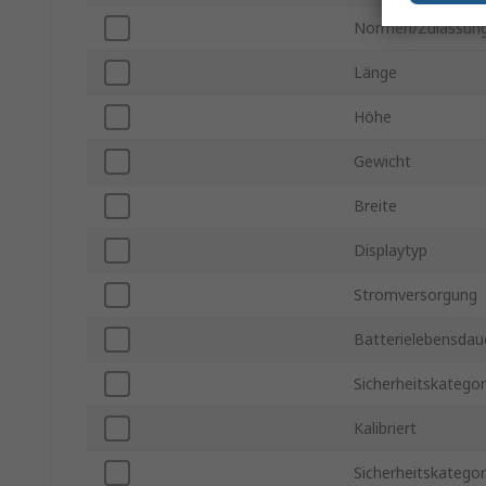
Normen/Zulassun
Länge
Höhe
Gewicht
Breite
Displaytyp
Stromversorgung
Batterielebensdau
Sicherheitskategor
Kalibriert
Sicherheitskatego