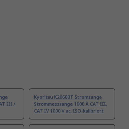
ange
Kyoritsu K2060BT Stromzange
T III /
Strommesszange 1000 A CAT III,
CAT IV 1000 V ac, ISO-kalibriert