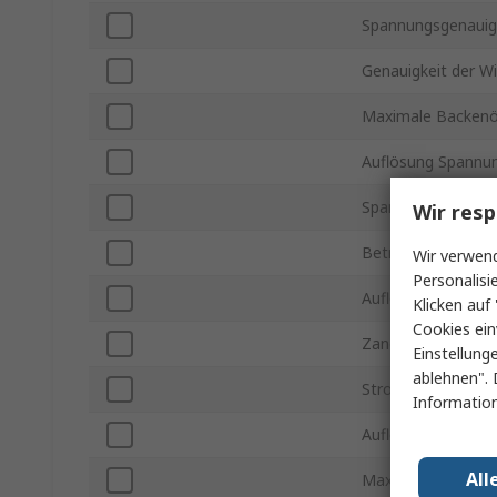
Spannungsgenauig
Genauigkeit der 
Maximale Backenö
Auflösung Spannu
Spannungsgenauig
Wir resp
Betriebstemperatu
Wir verwend
Personalisi
Auflösung Strom 
Klicken auf 
Cookies ein
Zangenmessgerät
Einstellung
ablehnen". 
Stromgenauigkeit
Information
Auflösung Spannu
All
Maximale Betrieb