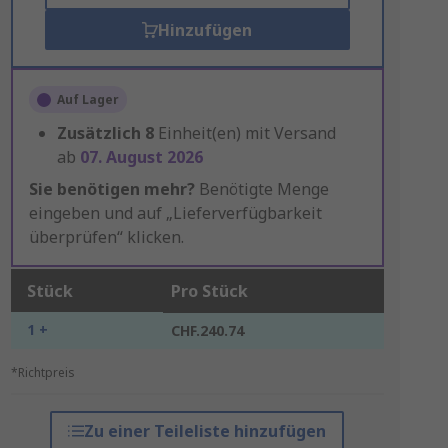
Hinzufügen
Auf Lager
Zusätzlich
8
Einheit(en) mit Versand
ab
07. August 2026
Sie benötigen mehr?
Benötigte Menge
eingeben und auf „Lieferverfügbarkeit
überprüfen“ klicken.
Stück
Pro Stück
1 +
CHF.240.74
*Richtpreis
Zu einer Teileliste hinzufügen