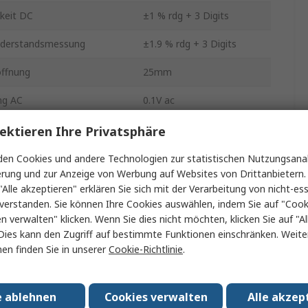
keit DC
±1 % rdg + 3 Digits
Widerstandsmessung
±1.9 % rdg + 3 Digits
ffnung
25mm
ng AC
0.1V ac
keit AC
±1.2 % rdg + 3 Digits
ektieren Ihre Privatsphäre
r min.
0°C
en Cookies und andere Technologien zur statistischen Nutzungsanal
erung und zur Anzeige von Werbung auf Websites von Drittanbietern.
AC
0.01A
"Alle akzeptieren" erklären Sie sich mit der Verarbeitung von nicht-ess
verstanden. Sie können Ihre Cookies auswählen, indem Sie auf "Cook
 Typ
AC Strommesszange
en verwalten" klicken. Wenn Sie dies nicht möchten, klicken Sie auf "Al
Dies kann den Zugriff auf bestimmte Funktionen einschränken. Weite
 AC
±1.9 % rdg + 3 Digits
en finden Sie in unserer
Cookie-Richtlinie
.
ng DC
0.1 to 1 V dc
e ablehnen
Cookies verwalten
Alle akzep
stemperatur
40°C