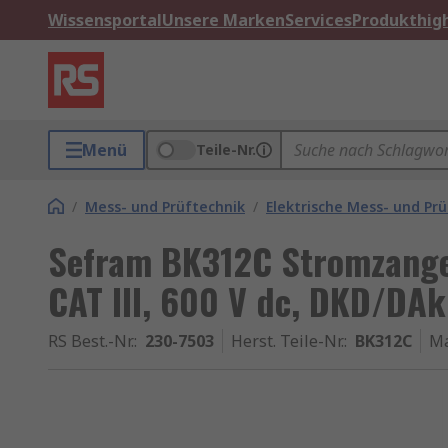
Wissensportal
Unsere Marken
Services
Produkthigh
Menü
Teile-Nr.
/
Mess- und Prüftechnik
/
Elektrische Mess- und Pr
Sefram BK312C Stromzang
CAT III, 600 V dc, DKD/DAk
RS Best.-Nr.
:
230-7503
Herst. Teile-Nr.
:
BK312C
M