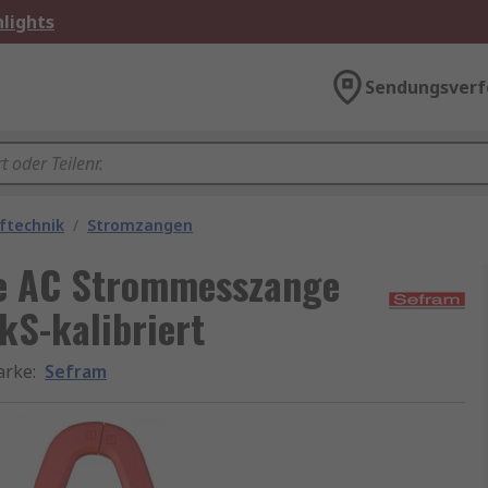
lights
Sendungsverf
üftechnik
/
Stromzangen
e AC Strommesszange
kS-kalibriert
arke
:
Sefram