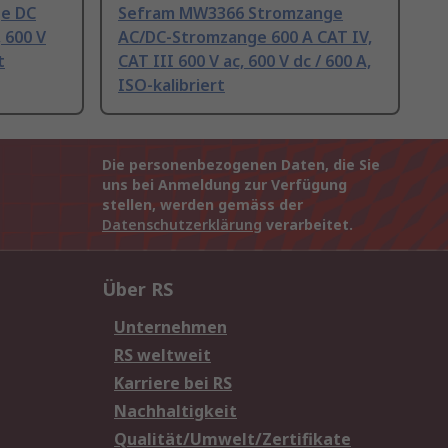
ge DC
Sefram MW3366 Stromzange
 600 V
AC/DC-Stromzange 600 A CAT IV,
t
CAT III 600 V ac, 600 V dc / 600 A,
ISO-kalibriert
Die personenbezogenen Daten, die Sie
uns bei Anmeldung zur Verfügung
stellen, werden gemäss der
Datenschutzerklärung
verarbeitet.
Über RS
Unternehmen
RS weltweit
Karriere bei RS
Nachhaltigkeit
Qualität/Umwelt/Zertifikate