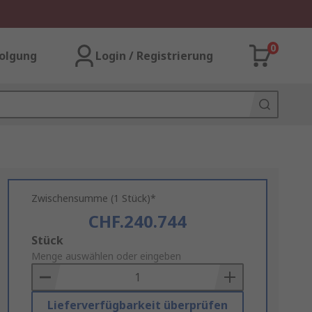
0
olgung
Login / Registrierung
Zwischensumme (1 Stück)*
CHF.240.744
Add
Stück
to
Menge auswählen oder eingeben
Basket
Lieferverfügbarkeit überprüfen