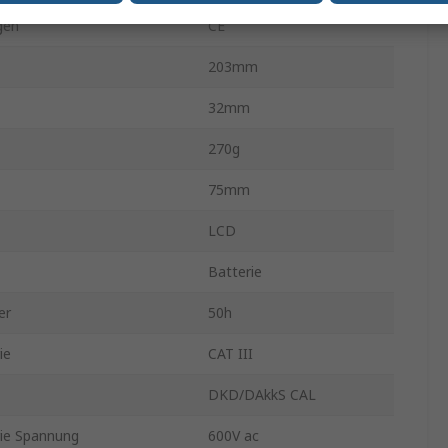
gen
CE
203mm
32mm
270g
75mm
LCD
Batterie
er
50h
ie
CAT III
DKD/DAkkS CAL
rie Spannung
600V ac