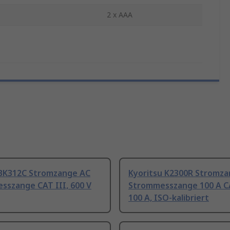
2 x AAA
BK312C Stromzange AC
Kyoritsu K2300R Stromz
sszange CAT III, 600 V
Strommesszange 100 A CA
100 A, ISO-kalibriert