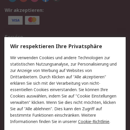
Wir akzeptieren:
Service
Wir respektieren Ihre Privatsphäre
Value Added Services
Lieferlösungen
Rücksendungen
Kontakt
Wir verwenden Cookies und andere Technologien zur
Hilfe
statistischen Nutzungsanalyse, zur Personalisierung und
zur Anzeige von Werbung auf Websites von
Drittanbietern. Durch Klicken auf "Alle akzeptieren"
Rechtliches
erklären Sie sich mit der Verarbeitung von nicht-
AGB
Datenschutz
essentiellen Cookies einverstanden. Sie können Ihre
Cookies auswählen, indem Sie auf "Cookie Einstellungen
Cookie-Richtlinie
Zahlungsbedingungen
verwalten" klicken. Wenn Sie dies nicht möchten, klicken
Copyright/Impressum
Sie auf "Alle ablehnen". Dies kann den Zugriff auf
bestimmte Funktionen einschränken. Weitere
Über RS
Informationen finden Sie in unserer
Cookie-Richtlinie
.