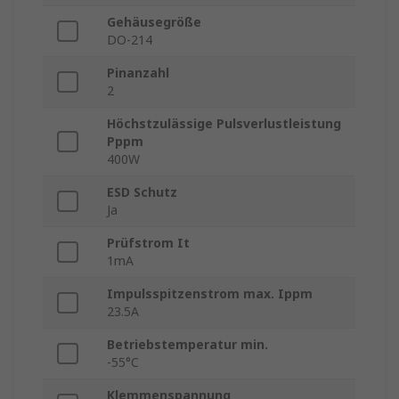
Gehäusegröße
DO-214
Pinanzahl
2
Höchstzulässige Pulsverlustleistung
Pppm
400W
ESD Schutz
Ja
Prüfstrom It
1mA
Impulsspitzenstrom max. Ippm
23.5A
Betriebstemperatur min.
-55°C
Klemmenspannung