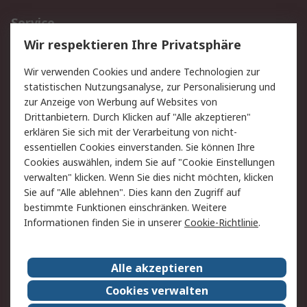
Service
Wir respektieren Ihre Privatsphäre
Value Added Services
Lieferlösungen
Rücksendungen
Kontakt
Wir verwenden Cookies und andere Technologien zur
Hilfe
statistischen Nutzungsanalyse, zur Personalisierung und
zur Anzeige von Werbung auf Websites von
Drittanbietern. Durch Klicken auf "Alle akzeptieren"
Rechtliches
erklären Sie sich mit der Verarbeitung von nicht-
AGB
Datenschutz
essentiellen Cookies einverstanden. Sie können Ihre
Cookies auswählen, indem Sie auf "Cookie Einstellungen
Cookie-Richtlinie
Zahlungsbedingungen
verwalten" klicken. Wenn Sie dies nicht möchten, klicken
Copyright/Impressum
Sie auf "Alle ablehnen". Dies kann den Zugriff auf
bestimmte Funktionen einschränken. Weitere
Über RS
Informationen finden Sie in unserer
Cookie-Richtlinie
.
Unternehmen
RS weltweit
Karriere bei RS
Nachhaltigkeit
Alle akzeptieren
Qualität/Umwelt/Zertifikate
Presse-Center
Cookies verwalten
Event-Center