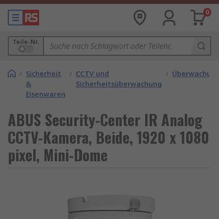
0
Teile-Nr.
/
Sicherheit
/
CCTV und
/
Überwachun
&
Sicherheitsüberwachung
Eisenwaren
ABUS Security-Center IR Analog
CCTV-Kamera, Beide, 1920 x 1080
pixel, Mini-Dome