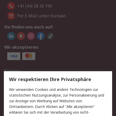
+41 (44) 28 36 190
Per E-Mail unter Kontakt
Sie finden uns auch auf:
Wir akzeptieren:
Service
Wir respektieren Ihre Privatsphäre
Value Added Services
Lieferlösungen
Rücksendungen
Kontakt
Wir verwenden Cookies und andere Technologien zur
Hilfe
statistischen Nutzungsanalyse, zur Personalisierung und
zur Anzeige von Werbung auf Websites von
Drittanbietern. Durch Klicken auf "Alle akzeptieren"
Rechtliches
erklären Sie sich mit der Verarbeitung von nicht-