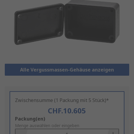
Alle Vergussmassen-Gehäuse anzeigen
Zwischensumme (1 Packung mit 5 Stück)*
CHF.10.605
Add
Packung(en)
to
Menge auswählen oder eingeben
Basket