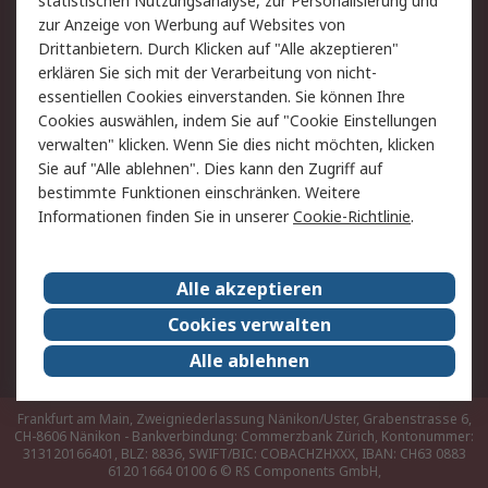
Hilfe
statistischen Nutzungsanalyse, zur Personalisierung und
zur Anzeige von Werbung auf Websites von
Drittanbietern. Durch Klicken auf "Alle akzeptieren"
Rechtliches
erklären Sie sich mit der Verarbeitung von nicht-
AGB
Datenschutz
essentiellen Cookies einverstanden. Sie können Ihre
Cookies auswählen, indem Sie auf "Cookie Einstellungen
Cookie-Richtlinie
Zahlungsbedingungen
verwalten" klicken. Wenn Sie dies nicht möchten, klicken
Copyright/Impressum
Sie auf "Alle ablehnen". Dies kann den Zugriff auf
bestimmte Funktionen einschränken. Weitere
Über RS
Informationen finden Sie in unserer
Cookie-Richtlinie
.
Unternehmen
RS weltweit
Karriere bei RS
Nachhaltigkeit
Alle akzeptieren
Qualität/Umwelt/Zertifikate
Presse-Center
Cookies verwalten
Event-Center
Alle ablehnen
Frankfurt am Main, Zweigniederlassung Nänikon/Uster, Grabenstrasse 6,
CH-8606 Nänikon - Bankverbindung: Commerzbank Zürich, Kontonummer:
313120166401, BLZ: 8836, SWIFT/BIC: COBACHZHXXX, IBAN: CH63 0883
6120 1664 0100 6
© RS Components GmbH,