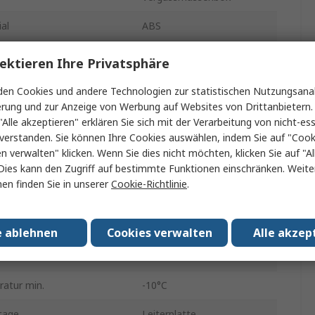
al
ABS
54mm
ektieren Ihre Privatsphäre
38mm
en Cookies und andere Technologien zur statistischen Nutzungsanal
erung und zur Anzeige von Werbung auf Websites von Drittanbietern.
1.8mm
"Alle akzeptieren" erklären Sie sich mit der Verarbeitung von nicht-ess
verstanden. Sie können Ihre Cookies auswählen, indem Sie auf "Cook
Schwarz
en verwalten" klicken. Wenn Sie dies nicht möchten, klicken Sie auf "Al
Dies kann den Zugriff auf bestimmte Funktionen einschränken. Weite
IP40, IP30
en finden Sie in unserer
Cookie-Richtlinie
.
23mm
ish
Verzinkt
e ablehnen
Cookies verwalten
Alle akzep
e
Nein
atur min.
-10°C
tage
Leiterplatte