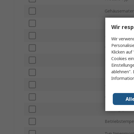
Gehäusemateri
Länge Außen
Wir resp
Äußere Breite
Wir verwend
Personalisi
Wandstärke
Klicken auf 
Cookies ein
Farbe
Einstellung
ablehnen". 
IP-Schutzart
Information
Äußere Höhe
Oberfächen Fin
All
Montageplatt
Betriebstemper
Typ Innenmon