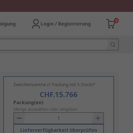
0
olgung
Login / Registrierung
Zwischensumme (1 Packung mit 5 Stück)*
CHF.15.766
Add
Packung(en)
to
Menge auswählen oder eingeben
Basket
Lieferverfügbarkeit überprüfen