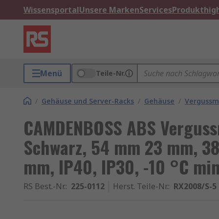
Wissensportal
Unsere Marken
Services
Produkthigh
Menü
Teile-Nr.
/
Gehäuse und Server-Racks
/
Gehäuse
/
Vergussm
CAMDENBOSS ABS Vergussm
Schwarz, 54 mm 23 mm, 38
mm, IP40, IP30, -10 °C min
RS Best.-Nr.
:
225-0112
Herst. Teile-Nr.
:
RX2008/S-5