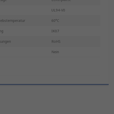
UL94-V0
iebstemperatur
60°C
ung
IK07
sungen
RoHS
Nein