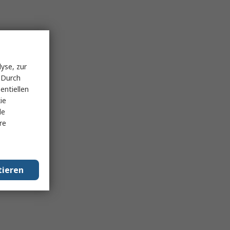
yse, zur
 Durch
entiellen
ie
le
re
tieren