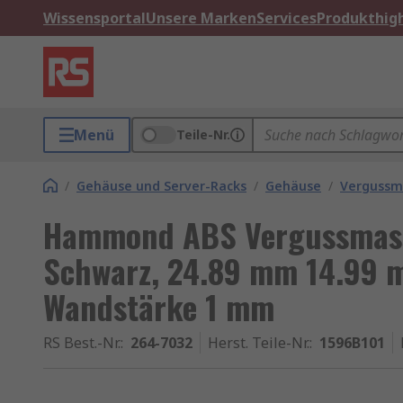
Wissensportal
Unsere Marken
Services
Produkthigh
Menü
Teile-Nr.
/
Gehäuse und Server-Racks
/
Gehäuse
/
Vergussm
Hammond ABS Vergussmasse
Schwarz, 24.89 mm 14.99 
Wandstärke 1 mm
RS Best.-Nr.
:
264-7032
Herst. Teile-Nr.
:
1596B101