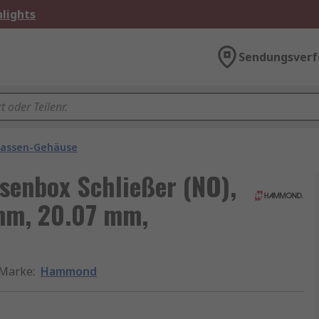
lights
Sendungsverf
assen-Gehäuse
nbox Schließer (NO),
mm, 20.07 mm,
Marke
:
Hammond