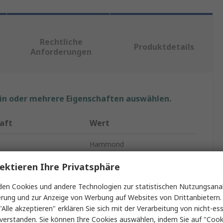
Rechtliche
Produktdetails
Anforderungen
ein oder mehrere Eigenschaften auswählen.
aft
Wert
Hammond
Schließer (NO)
ektieren Ihre Privatsphäre
yp
Vergussmassenbox
en Cookies und andere Technologien zur statistischen Nutzungsanal
erung und zur Anzeige von Werbung auf Websites von Drittanbietern.
terial
ABS
"Alle akzeptieren" erklären Sie sich mit der Verarbeitung von nicht-ess
verstanden. Sie können Ihre Cookies auswählen, indem Sie auf "Cook