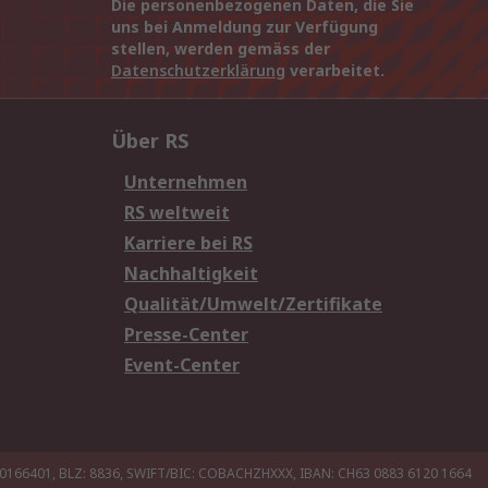
Die personenbezogenen Daten, die Sie
uns bei Anmeldung zur Verfügung
stellen, werden gemäss der
Datenschutzerklärung
verarbeitet.
Über RS
Unternehmen
RS weltweit
Karriere bei RS
Nachhaltigkeit
Qualität/Umwelt/Zertifikate
Presse-Center
Event-Center
20166401, BLZ: 8836, SWIFT/BIC: COBACHZHXXX, IBAN: CH63 0883 6120 1664