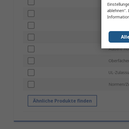
Äußere Bre
Einstellung
ablehnen". 
Länge Auß
Information
Wandstärk
All
Farbe
Äußere H
Oberfächen
UL-Zulass
Normen/Zu
Ähnliche Produkte finden