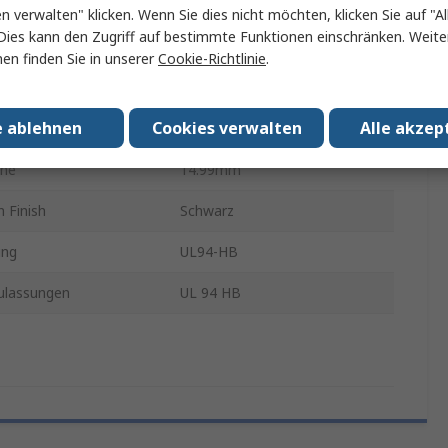
ite
20.07mm
en verwalten" klicken. Wenn Sie dies nicht möchten, klicken Sie auf "Al
Dies kann den Zugriff auf bestimmte Funktionen einschränken. Weite
en
24.89mm
en finden Sie in unserer
Cookie-Richtlinie
.
e
1mm
e ablehnen
Cookies verwalten
Alle akzep
Schwarz
öhe
14.99mm
 Finish
Schwarz
ung
UL94-HB
lassungen
UL 94 HB