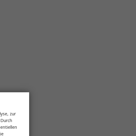
yse, zur
 Durch
entiellen
ie