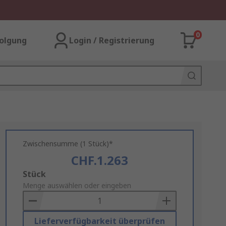
0
olgung
Login / Registrierung
Zwischensumme (1 Stück)*
CHF.1.263
Add
Stück
to
Menge auswählen oder eingeben
Basket
Lieferverfügbarkeit überprüfen