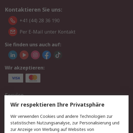
Kontaktieren Sie uns:
+41 (44) 28 36 190
Per E-Mail unter Kontakt
Sie finden uns auch auf:
Wir akzeptieren:
Service
Wir respektieren Ihre Privatsphäre
Value Added Services
Lieferlösungen
Rücksendungen
Kontakt
Wir verwenden Cookies und andere Technologien zur
Hilfe
statistischen Nutzungsanalyse, zur Personalisierung und
zur Anzeige von Werbung auf Websites von