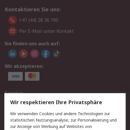
Kontaktieren Sie uns:
+41 (44) 28 36 190
Per E-Mail unter Kontakt
Sie finden uns auch auf:
Wir akzeptieren:
Service
Wir respektieren Ihre Privatsphäre
Value Added Services
Lieferlösungen
Rücksendungen
Kontakt
Wir verwenden Cookies und andere Technologien zur
Hilfe
statistischen Nutzungsanalyse, zur Personalisierung und
zur Anzeige von Werbung auf Websites von