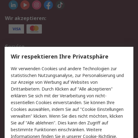
Wir akzeptieren:
Service
Wir respektieren Ihre Privatsphäre
Value Added Services
Lieferlösungen
Rücksendungen
Kontakt
Wir verwenden Cookies und andere Technologien zur
Hilfe
statistischen Nutzungsanalyse, zur Personalisierung und
zur Anzeige von Werbung auf Websites von
Drittanbietern. Durch Klicken auf "Alle akzeptieren"
Rechtliches
erklären Sie sich mit der Verarbeitung von nicht-
AGB
Datenschutz
essentiellen Cookies einverstanden. Sie können Ihre
Cookies auswählen, indem Sie auf "Cookie Einstellungen
Cookie-Richtlinie
Zahlungsbedingungen
verwalten" klicken. Wenn Sie dies nicht möchten, klicken
Copyright/Impressum
Sie auf "Alle ablehnen". Dies kann den Zugriff auf
bestimmte Funktionen einschränken. Weitere
Über RS
Informationen finden Sie in unserer
Cookie-Richtlinie
.