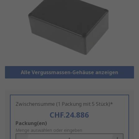
Alle Vergussmassen-Gehäuse anzeigen
Zwischensumme (1 Packung mit 5 Stück)*
CHF.24.886
Add
Packung(en)
to
Menge auswählen oder eingeben
Basket