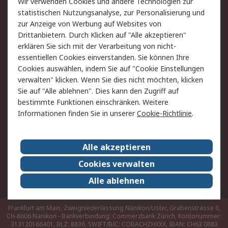
Wir verwenden Cookies und andere Technologien zur
Hilfe
statistischen Nutzungsanalyse, zur Personalisierung und
zur Anzeige von Werbung auf Websites von
Drittanbietern. Durch Klicken auf "Alle akzeptieren"
Rechtliches
erklären Sie sich mit der Verarbeitung von nicht-
AGB
Datenschutz
essentiellen Cookies einverstanden. Sie können Ihre
Cookies auswählen, indem Sie auf "Cookie Einstellungen
Cookie-Richtlinie
Zahlungsbedingungen
verwalten" klicken. Wenn Sie dies nicht möchten, klicken
Copyright/Impressum
Sie auf "Alle ablehnen". Dies kann den Zugriff auf
bestimmte Funktionen einschränken. Weitere
Über RS
Informationen finden Sie in unserer
Cookie-Richtlinie
.
Unternehmen
RS weltweit
Karriere bei RS
Nachhaltigkeit
Alle akzeptieren
Qualität/Umwelt/Zertifikate
Presse-Center
Cookies verwalten
Event-Center
Alle ablehnen
Frankfurt am Main, Zweigniederlassung Nänikon/Uster, Grabenstrasse 6,
CH-8606 Nänikon - Bankverbindung: Commerzbank Zürich, Kontonummer:
313120166401, BLZ: 8836, SWIFT/BIC: COBACHZHXXX, IBAN: CH63 0883