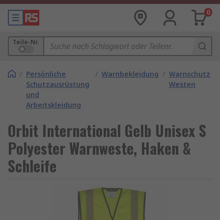
0
Teile-Nr.
/
Persönliche
/
Warnbekleidung
/
Warnschutz
Schutzausrüstung
Westen
und
Arbeitskleidung
Orbit International Gelb Unisex S
Polyester Warnweste, Haken &
Schleife