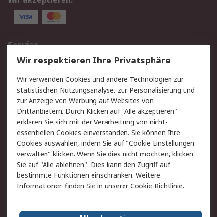
Wir akzeptieren:
Service
Wir respektieren Ihre Privatsphäre
Value Added Services
Lieferlösungen
Rücksendungen
Kontakt
Wir verwenden Cookies und andere Technologien zur
Hilfe
statistischen Nutzungsanalyse, zur Personalisierung und
zur Anzeige von Werbung auf Websites von
Drittanbietern. Durch Klicken auf "Alle akzeptieren"
Rechtliches
erklären Sie sich mit der Verarbeitung von nicht-
AGB
Datenschutz
essentiellen Cookies einverstanden. Sie können Ihre
Cookies auswählen, indem Sie auf "Cookie Einstellungen
Cookie-Richtlinie
Zahlungsbedingungen
verwalten" klicken. Wenn Sie dies nicht möchten, klicken
Copyright/Impressum
Sie auf "Alle ablehnen". Dies kann den Zugriff auf
bestimmte Funktionen einschränken. Weitere
Über RS
Informationen finden Sie in unserer
Cookie-Richtlinie
.
Unternehmen
RS weltweit
Karriere bei RS
Nachhaltigkeit