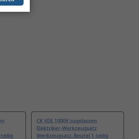
en
CK VDE 1000V zugelassen
Elektriker-Werkzeugsatz
teilig
Werkzeugsatz, Beutel 1-teilig