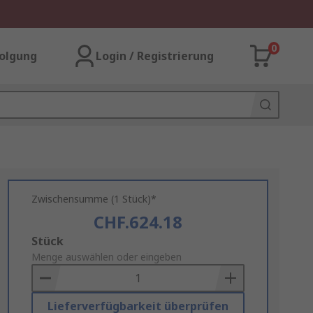
0
olgung
Login / Registrierung
Zwischensumme (1 Stück)*
CHF.624.18
Add
Stück
to
Menge auswählen oder eingeben
Basket
Lieferverfügbarkeit überprüfen