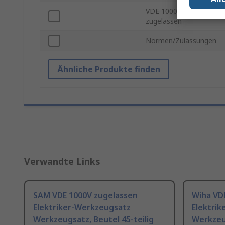
VDE 1000V
zugelassen
Normen/Zulassungen
Ähnliche Produkte finden
Verwandte Links
SAM VDE 1000V zugelassen
Wiha VD
Elektriker-Werkzeugsatz
Elektri
Werkzeugsatz, Beutel 45-teilig
Werkzeug