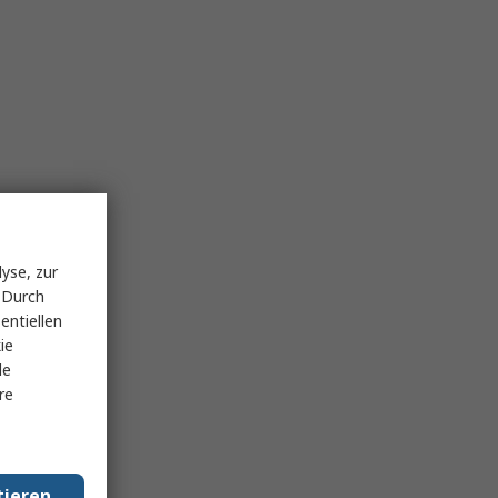
yse, zur
 Durch
entiellen
ie
le
re
tieren