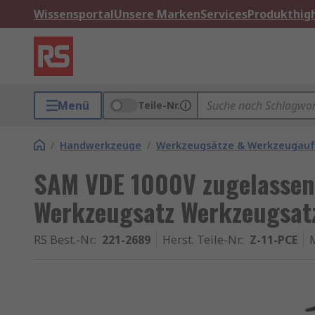
Wissensportal
Unsere Marken
Services
Produkthigh
Menü
Teile-Nr.
/
Handwerkzeuge
/
Werkzeugsätze & Werkzeugau
SAM VDE 1000V zugelassen 
Werkzeugsatz Werkzeugsatz,
RS Best.-Nr.
:
221-2689
Herst. Teile-Nr.
:
Z-11-PCE