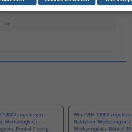
Ja
No
E 1000V zugelassen
Wiha VDE 1000V zugelass
ker-Werkzeugsatz
Elektriker-Werkzeugsatz
satz, Beutel 7-teilig
Werkzeugsatz, Beutel 30-