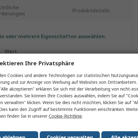
chtliche
Produktdetails
rderungen
ein oder mehrere Eigenschaften auswählen.
Wert
ektieren Ihre Privatsphäre
SAM
en Cookies und andere Technologien zur statistischen Nutzungsanal
Werkzeugsatz
erung und zur Anzeige von Werbung auf Websites von Drittanbietern.
"Alle akzeptieren" erklären Sie sich mit der Verarbeitung von nicht-ess
Elektriker-Werkzeugsatz
verstanden. Sie können Ihre Cookies auswählen, indem Sie auf "Cook
Schneidewerkzeug, Elektriker-Messer, Zangen,
en verwalten" klicken. Wenn Sie dies nicht möchten, klicken Sie auf "Al
Rundzange, Schraubendreher, Abisolierzange
Dies kann den Zugriff auf bestimmte Funktionen einschränken. Weite
en finden Sie in unserer
Cookie-Richtlinie
.
11
Beutel
e ablehnen
Cookies verwalten
Alle akzep