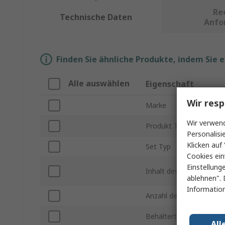
Re
Technische Daten
Anfo
Finden Sie ähnliche Produkte, indem Sie 
Alle auswählen
Eigenschaft
Wir resp
Marke
Wir verwend
Produkt Typ
Personalisi
Klicken auf 
Set Typ
Cookies ein
Einstellung
Inhalt des Sets
ablehnen". 
Information
Anzahl der Teile
Behältertyp
All