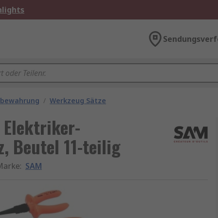
lights
Sendungsverf
fbewahrung
/
Werkzeug Sätze
Elektriker-
 Beutel 11-teilig
Marke
:
SAM