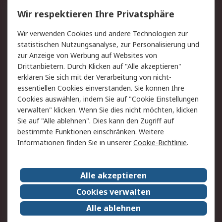
Wir respektieren Ihre Privatsphäre
Value Added Services
Lieferlösungen
Rücksendungen
Kontakt
Wir verwenden Cookies und andere Technologien zur
Hilfe
statistischen Nutzungsanalyse, zur Personalisierung und
zur Anzeige von Werbung auf Websites von
Drittanbietern. Durch Klicken auf "Alle akzeptieren"
Rechtliches
erklären Sie sich mit der Verarbeitung von nicht-
AGB
Datenschutz
essentiellen Cookies einverstanden. Sie können Ihre
Cookies auswählen, indem Sie auf "Cookie Einstellungen
Cookie-Richtlinie
Zahlungsbedingungen
verwalten" klicken. Wenn Sie dies nicht möchten, klicken
Copyright/Impressum
Sie auf "Alle ablehnen". Dies kann den Zugriff auf
bestimmte Funktionen einschränken. Weitere
Über RS
Informationen finden Sie in unserer
Cookie-Richtlinie
.
Unternehmen
RS weltweit
Karriere bei RS
Nachhaltigkeit
Alle akzeptieren
Qualität/Umwelt/Zertifikate
Presse-Center
Cookies verwalten
Event-Center
Alle ablehnen