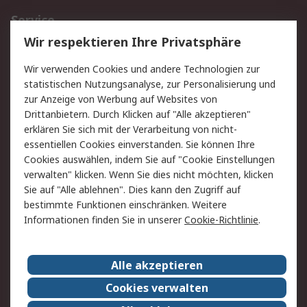
Service
Wir respektieren Ihre Privatsphäre
Value Added Services
Lieferlösungen
Rücksendungen
Kontakt
Wir verwenden Cookies und andere Technologien zur
Hilfe
statistischen Nutzungsanalyse, zur Personalisierung und
zur Anzeige von Werbung auf Websites von
Drittanbietern. Durch Klicken auf "Alle akzeptieren"
Rechtliches
erklären Sie sich mit der Verarbeitung von nicht-
AGB
Datenschutz
essentiellen Cookies einverstanden. Sie können Ihre
Cookies auswählen, indem Sie auf "Cookie Einstellungen
Cookie-Richtlinie
Zahlungsbedingungen
verwalten" klicken. Wenn Sie dies nicht möchten, klicken
Copyright/Impressum
Sie auf "Alle ablehnen". Dies kann den Zugriff auf
bestimmte Funktionen einschränken. Weitere
Über RS
Informationen finden Sie in unserer
Cookie-Richtlinie
.
Unternehmen
RS weltweit
Karriere bei RS
Nachhaltigkeit
Alle akzeptieren
Qualität/Umwelt/Zertifikate
Presse-Center
Cookies verwalten
Event-Center