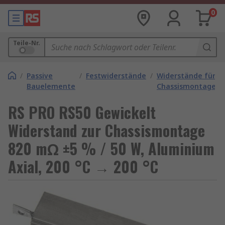
0
Teile-Nr.
/
Passive
/
Festwiderstände
/
Widerstände für
Bauelemente
Chassismontage
RS PRO RS50 Gewickelt
Widerstand zur Chassismontage
820 mΩ ±5 % / 50 W, Aluminium
Axial, 200 °C → 200 °C