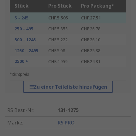
Stück
Pro Stück
Pro Packung*
5 - 245
CHF.5.505
CHF.27.51
250 - 495
CHF.5.353
CHF.26.78
500 - 1245
CHF.5.222
CHF.26.10
1250 - 2495
CHF.5.08
CHF.25.38
2500 +
CHF.4.959
CHF.24.81
*Richtpreis
Zu einer Teileliste hinzufügen
RS Best.-Nr.
:
131-1275
Marke
:
RS PRO