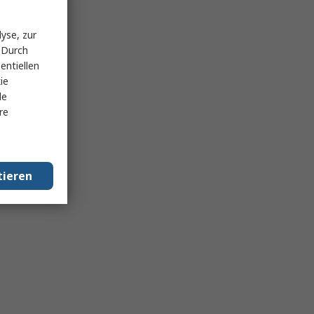
yse, zur
 Durch
entiellen
ie
le
re
tieren