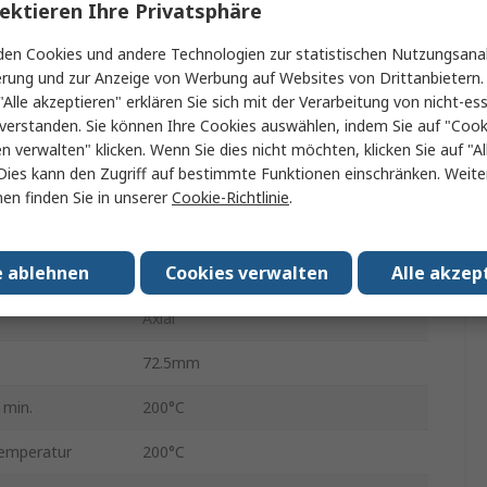
RS50
ektieren Ihre Privatsphäre
Aluminiumgehäuse
en Cookies und andere Technologien zur statistischen Nutzungsanal
erung und zur Anzeige von Werbung auf Websites von Drittanbietern.
Aluminium
"Alle akzeptieren" erklären Sie sich mit der Verarbeitung von nicht-ess
verstanden. Sie können Ihre Cookies auswählen, indem Sie auf "Cook
±5 %
en verwalten" klicken. Wenn Sie dies nicht möchten, klicken Sie auf "Al
Dies kann den Zugriff auf bestimmte Funktionen einschränken. Weite
ent
+100 ppm/°C
en finden Sie in unserer
Cookie-Richtlinie
.
Gewickelt
e ablehnen
Cookies verwalten
Alle akzep
Nein
Axial
72.5mm
 min.
200°C
temperatur
200°C