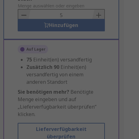
to
Menge auswählen oder eingeben
Basket
Hinzufügen
Auf Lager
75
Einheit(en) versandfertig
Zusätzlich
90
Einheit(en)
versandfertig von einem
anderen Standort
Sie benötigen mehr?
Benötigte
Menge eingeben und auf
„Lieferverfügbarkeit überprüfen“
klicken.
Lieferverfügbarkeit
überprüfen