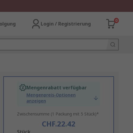
0
olgung
Login / Registrierung
Mengenrabatt verfügbar
Mengenpreis-Optionen
anzeigen
Zwischensumme (1 Packung mit 5 Stück)*
CHF.22.42
Add
Stück