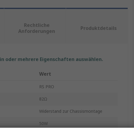
Rechtliche
Produktdetails
Anforderungen
ein oder mehrere Eigenschaften auswählen.
Wert
RS PRO
82Ω
Widerstand zur Chassismontage
50W