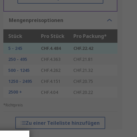
Mengenpreisoptionen
Stück
Pro Stück
Pro Packung*
5 - 245
CHF.4.484
CHF.22.42
250 - 495
CHF.4.363
CHF.21.81
500 - 1245
CHF.4.262
CHF.21.32
1250 - 2495
CHF.4.151
CHF.20.75
2500 +
CHF.4.04
CHF.20.22
*Richtpreis
Zu einer Teileliste hinzufügen