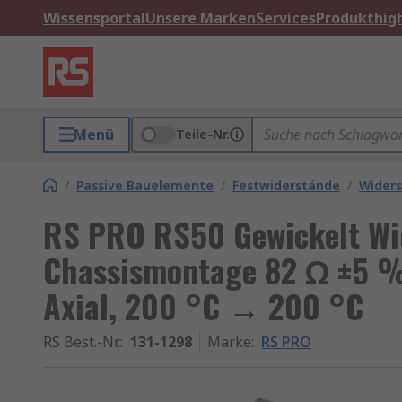
Wissensportal
Unsere Marken
Services
Produkthigh
Menü
Teile-Nr.
/
Passive Bauelemente
/
Festwiderstände
/
Widers
RS PRO RS50 Gewickelt Wi
Chassismontage 82 Ω ±5 %
Axial, 200 °C → 200 °C
RS Best.-Nr.
:
131-1298
Marke
:
RS PRO