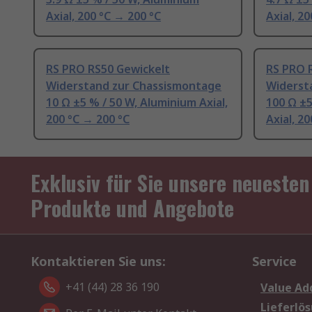
Axial, 200 °C → 200 °C
Axial, 2
RS PRO RS50 Gewickelt
RS PRO 
Widerstand zur Chassismontage
Widerst
10 Ω ±5 % / 50 W, Aluminium Axial,
100 Ω ±5
200 °C → 200 °C
Axial, 2
Exklusiv für Sie unsere neuesten
Produkte und Angebote
Kontaktieren Sie uns:
Service
+41 (44) 28 36 190
Value Ad
Lieferlö