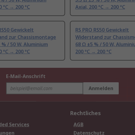
00 °C → 200 °C
Axial, 200 °C → 200 °C
RS50 Gewickelt
RS PRO RS50 Gewickelt
and zur Chassismontage
Widerstand zur Chassis
 % / 50 W, Aluminium
68 Ω ±5 % / 50 W, Alumini
00 °C → 200 °C
200 °C → 200 °C
E-Mail-Anschrift
Anmelden
Rechtliches
ded Services
AGB
sungen
Datenschutz