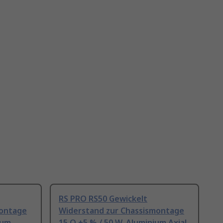
RS PRO RS50 Gewickelt
montage
Widerstand zur Chassismontage
ium
15 Ω ±5 % / 50 W, Aluminium Axial,