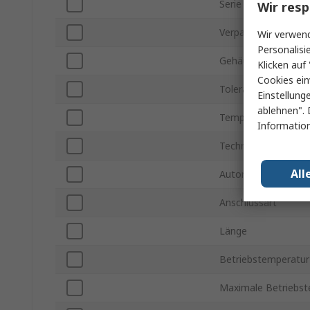
Serie
Wir resp
Verpackungsart
Wir verwend
Personalisi
Gehäusegröße
Klicken auf 
Cookies ein
Toleranz
Einstellung
ablehnen". 
Temperaturkoeffizi
Information
Technologie
All
Automobilstandard
Anschlussart
Länge
Betriebstemperatur
Maximale Betriebs