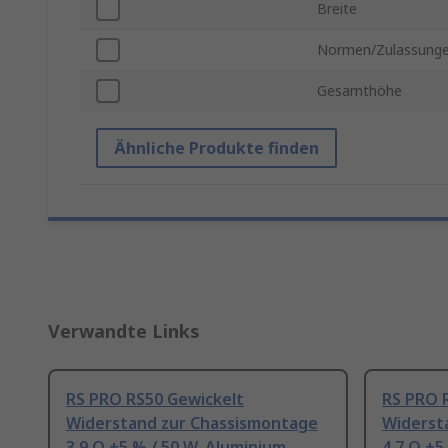
Breite
Normen/Zulassung
Gesamthöhe
Ähnliche Produkte finden
Verwandte Links
RS PRO RS50 Gewickelt
RS PRO 
Widerstand zur Chassismontage
Widerst
3.9 Ω ±5 % / 50 W, Aluminium
4.7 Ω ±5