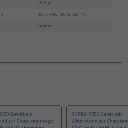
29.7mm
en
RoHS, MIL 18546, IEC 115
14.8mm
RS50 Gewickelt
RS PRO RS50 Gewickelt
and zur Chassismontage
Widerstand zur Chassis
 % / 50 W, Aluminium
3.3 Ω ±5 % / 50 W, Alumin