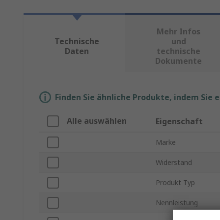
Mehr Infos
Technische
und
Daten
technische
Dokumente
Finden Sie ähnliche Produkte, indem Sie 
Alle auswählen
Eigenschaft
Marke
Widerstand
Produkt Typ
Nennleistung