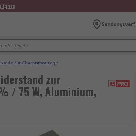
lights
Sendungsverf
tände für Chassismontage
derstand zur
% / 75 W, Aluminium,