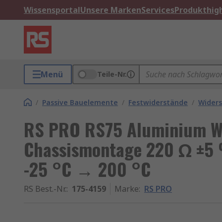
Wissensportal
Unsere Marken
Services
Produkthigh
Menü
Teile-Nr.
/
Passive Bauelemente
/
Festwiderstände
/
Widers
RS PRO RS75 Aluminium Wi
Chassismontage 220 Ω ±5 
-25 °C → 200 °C
RS Best.-Nr.
:
175-4159
Marke
:
RS PRO