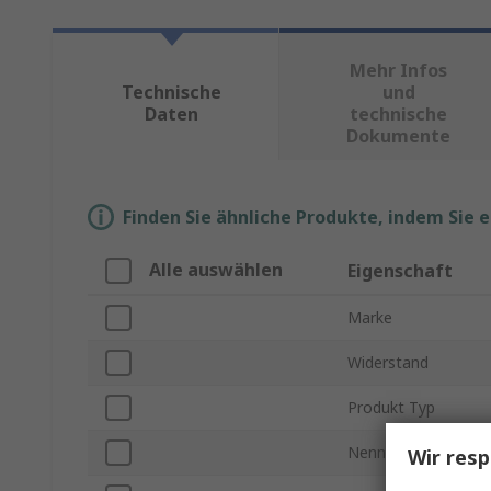
Mehr Infos
Technische
und
Daten
technische
Dokumente
Finden Sie ähnliche Produkte, indem Sie 
Alle auswählen
Eigenschaft
Marke
Widerstand
Produkt Typ
Nennleistung
Wir resp