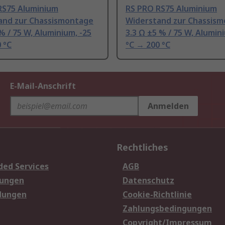
RS75 Aluminium
RS PRO RS75 Aluminium
and zur Chassismontage
Widerstand zur Chassis
% / 75 W, Aluminium, -25
3.3 Ω ±5 % / 75 W, Alumin
 °C
°C → 200 °C
E-Mail-Anschrift
Anmelden
Rechtliches
ded Services
AGB
sungen
Datenschutz
dungen
Cookie-Richtlinie
Zahlungsbedingungen
Copyright/Impressum