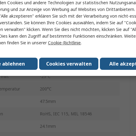
RS75
en Cookies und andere Technologien zur statistischen Nutzungsanal
erung und zur Anzeige von Werbung auf Websites von Drittanbietern.
Aluminium
"Alle akzeptieren" erklären Sie sich mit der Verarbeitung von nicht-ess
verstanden. Sie können Ihre Cookies auswählen, indem Sie auf "Cook
±5 %
en verwalten" klicken. Wenn Sie dies nicht möchten, klicken Sie auf "Al
Dies kann den Zugriff auf bestimmte Funktionen einschränken. Weite
Nein
en finden Sie in unserer
Cookie-Richtlinie
.
Aluminium
e ablehnen
Cookies verwalten
Alle akzep
48.7mm
 min.
-25°C
temperatur
200°C
47.5mm
en
RoHS, IEC 115, MIL 18546
24.1mm