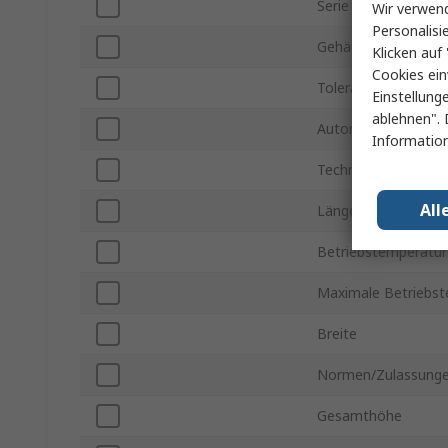
Serie
Wir verwend
Personalisi
Gehäusegröße
Klicken auf 
Cookies ein
Toleranz
Einstellung
ablehnen". 
Automobilstandard
Information
Technologie
All
Länge
Betriebstemperatur
Maximale Betriebs
Breite
Normen/Zulassung
Gesamthöhe