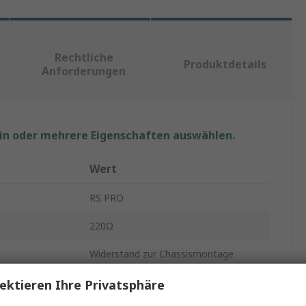
Rechtliche
Produktdetails
Anforderungen
ein oder mehrere Eigenschaften auswählen.
Wert
RS PRO
220Ω
Widerstand zur Chassismontage
75W
ektieren Ihre Privatsphäre