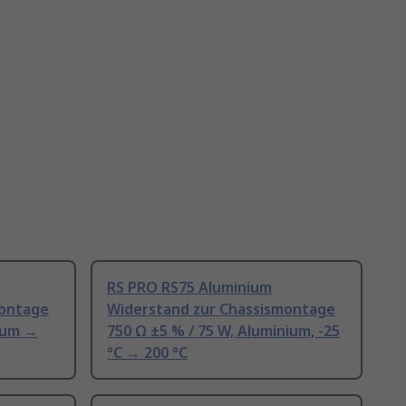
RS PRO RS75 Aluminium
montage
Widerstand zur Chassismontage
nium →
750 Ω ±5 % / 75 W, Aluminium, -25
°C → 200 °C