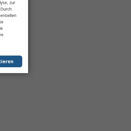
yse, zur
 Durch
entiellen
ie
le
re
tieren