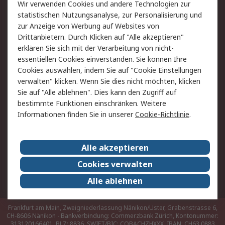
Rücksendungen
Kontakt
Wir verwenden Cookies und andere Technologien zur
Hilfe
statistischen Nutzungsanalyse, zur Personalisierung und
zur Anzeige von Werbung auf Websites von
Drittanbietern. Durch Klicken auf "Alle akzeptieren"
Rechtliches
erklären Sie sich mit der Verarbeitung von nicht-
AGB
Datenschutz
essentiellen Cookies einverstanden. Sie können Ihre
Cookies auswählen, indem Sie auf "Cookie Einstellungen
Cookie-Richtlinie
Zahlungsbedingungen
verwalten" klicken. Wenn Sie dies nicht möchten, klicken
Copyright/Impressum
Sie auf "Alle ablehnen". Dies kann den Zugriff auf
bestimmte Funktionen einschränken. Weitere
Über RS
Informationen finden Sie in unserer
Cookie-Richtlinie
.
Unternehmen
RS weltweit
Karriere bei RS
Nachhaltigkeit
Alle akzeptieren
Qualität/Umwelt/Zertifikate
Presse-Center
Cookies verwalten
Event-Center
Alle ablehnen
Frankfurt am Main, Zweigniederlassung Nänikon/Uster, Grabenstrasse 6,
CH-8606 Nänikon - Bankverbindung: Commerzbank Zürich, Kontonummer:
313120166401, BLZ: 8836, SWIFT/BIC: COBACHZHXXX, IBAN: CH63 0883