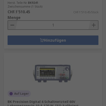
Herst. Teile-Nr.
BK9241
Zwischensumme (1 Stück)
CHF.1'510.45
CHF.1'510.45/Stück
Menge
Hinzufügen
Auf Lager
BK Precision Digital 4 Schaltnetzteil 60V
Labornetzgerät 10 A 120 W, ISO-kalibriert