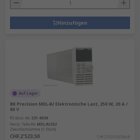
Hinzufügen
Auf Lager
BK Precision MDL4U Elektronische Last, 250 W, 20 A /
80 V
RS Best.-Nr.
231-8036
Herst. Teile-Nr.
MDL4U252
Zwischensumme (1 Stück)
CHF.2'523.50
CHF.2'523.50/Stück