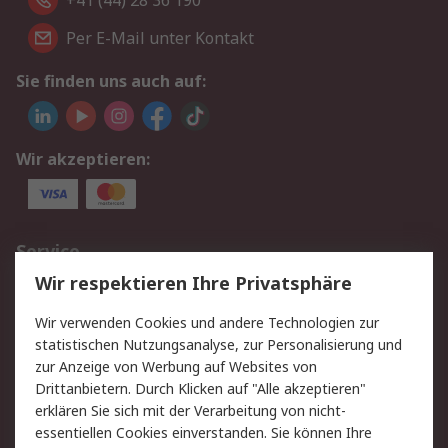
+41 (44) 28 36 190
Per E-Mail unter Kontakt
Sie finden uns auch auf:
Wir akzeptieren:
Service
Wir respektieren Ihre Privatsphäre
Value Added Services
Lieferlösungen
Rücksendungen
Kontakt
Wir verwenden Cookies und andere Technologien zur
Hilfe
statistischen Nutzungsanalyse, zur Personalisierung und
zur Anzeige von Werbung auf Websites von
Drittanbietern. Durch Klicken auf "Alle akzeptieren"
Rechtliches
erklären Sie sich mit der Verarbeitung von nicht-
AGB
Datenschutz
essentiellen Cookies einverstanden. Sie können Ihre