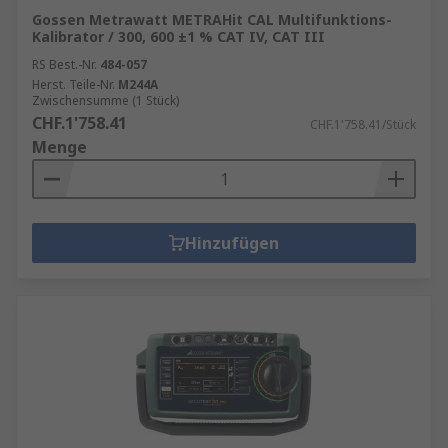
Gossen Metrawatt METRAHit CAL Multifunktions-
Kalibrator / 300, 600 ±1 % CAT IV, CAT III
RS Best.-Nr.
484-057
Herst. Teile-Nr.
M244A
Zwischensumme (1 Stück)
CHF.1'758.41
CHF.1'758.41/Stück
Menge
Hinzufügen