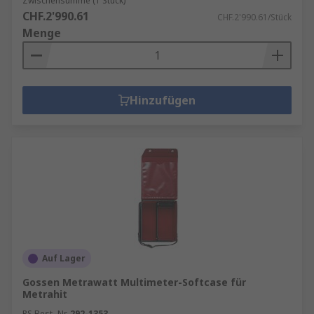
Zwischensumme (1 Stück)
CHF.2'990.61
CHF.2'990.61/Stück
Menge
Hinzufügen
Auf Lager
Gossen Metrawatt Multimeter-Softcase für
Metrahit
RS Best.-Nr.
292-1353