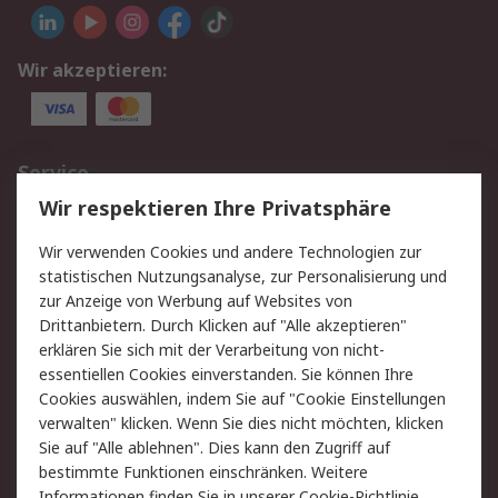
Wir akzeptieren:
Service
Wir respektieren Ihre Privatsphäre
Value Added Services
Lieferlösungen
Rücksendungen
Kontakt
Wir verwenden Cookies und andere Technologien zur
Hilfe
statistischen Nutzungsanalyse, zur Personalisierung und
zur Anzeige von Werbung auf Websites von
Drittanbietern. Durch Klicken auf "Alle akzeptieren"
Rechtliches
erklären Sie sich mit der Verarbeitung von nicht-
AGB
Datenschutz
essentiellen Cookies einverstanden. Sie können Ihre
Cookies auswählen, indem Sie auf "Cookie Einstellungen
Cookie-Richtlinie
Zahlungsbedingungen
verwalten" klicken. Wenn Sie dies nicht möchten, klicken
Copyright/Impressum
Sie auf "Alle ablehnen". Dies kann den Zugriff auf
bestimmte Funktionen einschränken. Weitere
Über RS
Informationen finden Sie in unserer
Cookie-Richtlinie
.