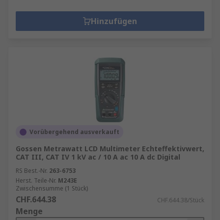
Hinzufügen
Vorübergehend ausverkauft
Gossen Metrawatt LCD Multimeter Echteffektivwert,
CAT III, CAT IV 1 kV ac / 10 A ac 10 A dc Digital
RS Best.-Nr.
263-6753
Herst. Teile-Nr.
M243E
Zwischensumme (1 Stück)
CHF.644.38
CHF.644.38/Stück
Menge