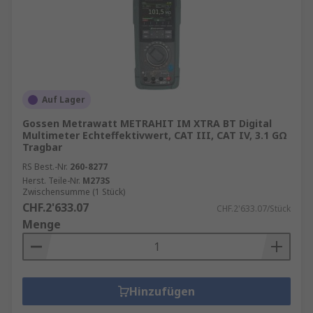
Auf Lager
Gossen Metrawatt METRAHIT IM XTRA BT Digital
Multimeter Echteffektivwert, CAT III, CAT IV, 3.1 GΩ
Tragbar
RS Best.-Nr.
260-8277
Herst. Teile-Nr.
M273S
Zwischensumme (1 Stück)
CHF.2'633.07
CHF.2'633.07/Stück
Menge
Hinzufügen