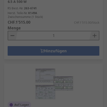
6.5 A 500 W
RS Best.-Nr.
263-6741
Herst. Teile-Nr.
K149A
Zwischensumme (1 Stück)
CHF.1'515.00
CHF.1'515.00/Stück
Menge
Hinzufügen
Auf Lager