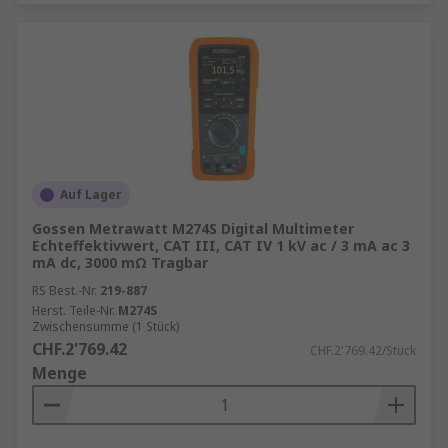
Auf Lager
Gossen Metrawatt M274S Digital Multimeter
Echteffektivwert, CAT III, CAT IV 1 kV ac / 3 mA ac 3
mA dc, 3000 mΩ Tragbar
RS Best.-Nr.
219-887
Herst. Teile-Nr.
M274S
Zwischensumme (1 Stück)
CHF.2'769.42
CHF.2'769.42/Stück
Menge