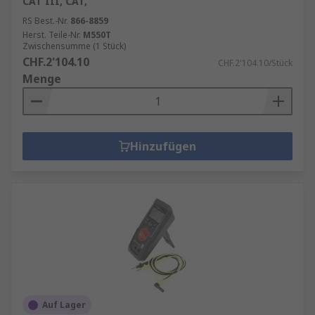
CAT III, CAT,
RS Best.-Nr.
866-8859
Herst. Teile-Nr.
M550T
Zwischensumme (1 Stück)
CHF.2'104.10
CHF.2'104.10/Stück
Menge
Hinzufügen
Auf Lager