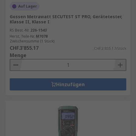
Auf Lager
Gossen Metrawatt SECUTEST ST PRO, Gerätetester,
Klasse II, Klasse I
RS Best.-Nr.
226-1543
Herst. Teile-Nr.
M707B
Zwischensumme (1 Stück)
CHF.3'855.17
CHF.3'855.17/Stück
Menge
Hinzufügen