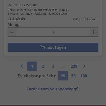
RS Best.-Nr.
225-9780
Herst. Teile-Nr.
561-00101 WIC0-0-9-PA66-YE
Zwischensumme (1 Packung mit 1000 Stück)
CHF.48.49
CHF.48.49/Packung
Menge
Hinzufügen
1
2
3
239
Ergebnisse pro Seite
20
50
100
Zurück zum Seitenanfang