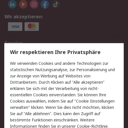
Wir akzeptieren:
Service
Wir respektieren Ihre Privatsphäre
Value Added Services
Lieferlösungen
Rücksendungen
Kontakt
Wir verwenden Cookies und andere Technologien zur
Hilfe
statistischen Nutzungsanalyse, zur Personalisierung und
zur Anzeige von Werbung auf Websites von
Drittanbietern. Durch Klicken auf "Alle akzeptieren"
Rechtliches
erklären Sie sich mit der Verarbeitung von nicht-
AGB
Datenschutz
essentiellen Cookies einverstanden. Sie können Ihre
Cookies auswählen, indem Sie auf "Cookie Einstellungen
Cookie-Richtlinie
Zahlungsbedingungen
verwalten" klicken. Wenn Sie dies nicht möchten, klicken
Copyright/Impressum
Sie auf "Alle ablehnen". Dies kann den Zugriff auf
bestimmte Funktionen einschränken. Weitere
Über RS
Informationen finden Sie in unserer
Cookie-Richtlinie
.