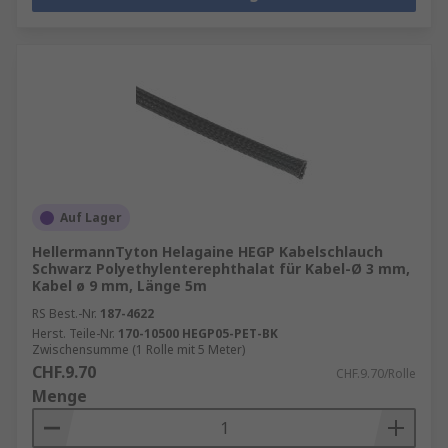
Auf Lager
HellermannTyton Helagaine HEGP Kabelschlauch
Schwarz Polyethylenterephthalat für Kabel-Ø 3 mm,
Kabel ø 9 mm, Länge 5m
RS Best.-Nr.
187-4622
Herst. Teile-Nr.
170-10500 HEGP05-PET-BK
Zwischensumme (1 Rolle mit 5 Meter)
CHF.9.70
CHF.9.70/Rolle
Menge