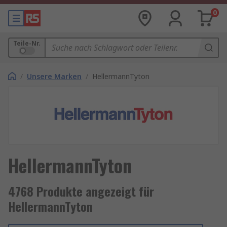
0
Teile-Nr.
/
Unsere Marken
/
HellermannTyton
HellermannTyton
4768 Produkte angezeigt für
HellermannTyton