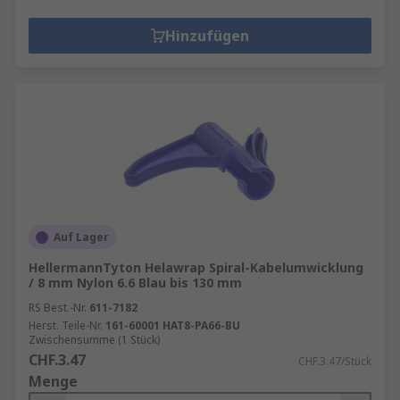
Hinzufügen
Auf Lager
HellermannTyton Helawrap Spiral-Kabelumwicklung
/ 8 mm Nylon 6.6 Blau bis 130 mm
RS Best.-Nr.
611-7182
Herst. Teile-Nr.
161-60001 HAT8-PA66-BU
Zwischensumme (1 Stück)
CHF.3.47
CHF.3.47/Stück
Menge