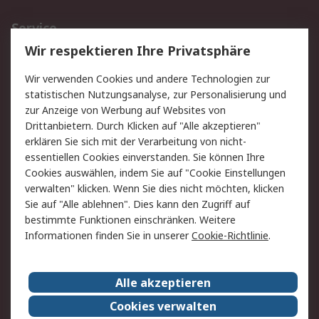
Service
Wir respektieren Ihre Privatsphäre
Value Added Services
Lieferlösungen
Rücksendungen
Kontakt
Wir verwenden Cookies und andere Technologien zur
Hilfe
statistischen Nutzungsanalyse, zur Personalisierung und
zur Anzeige von Werbung auf Websites von
Drittanbietern. Durch Klicken auf "Alle akzeptieren"
Rechtliches
erklären Sie sich mit der Verarbeitung von nicht-
AGB
Datenschutz
essentiellen Cookies einverstanden. Sie können Ihre
Cookies auswählen, indem Sie auf "Cookie Einstellungen
Cookie-Richtlinie
Zahlungsbedingungen
verwalten" klicken. Wenn Sie dies nicht möchten, klicken
Copyright/Impressum
Sie auf "Alle ablehnen". Dies kann den Zugriff auf
bestimmte Funktionen einschränken. Weitere
Über RS
Informationen finden Sie in unserer
Cookie-Richtlinie
.
Unternehmen
RS weltweit
Karriere bei RS
Nachhaltigkeit
Alle akzeptieren
Qualität/Umwelt/Zertifikate
Presse-Center
Cookies verwalten