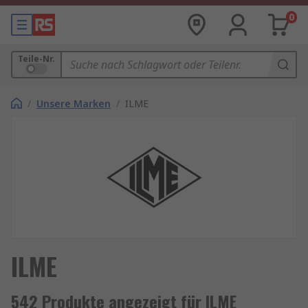
0
Teile-Nr.
/
Unsere Marken
/
ILME
ILME
542 Produkte angezeigt für ILME