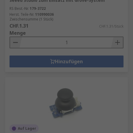
Seeed Studio zum Einsatz mit Grove-System
RS Best.-Nr.
179-3722
Herst. Teile-Nr.
110990036
Zwischensumme (1 Stück)
CHF.1.31
CHF.1.31/Stück
Menge
Hinzufügen
Auf Lager