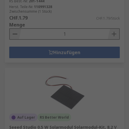
RS Best.-Nr.
201-1444
Herst. Teile-Nr.
110991328
Zwischensumme (1 Stück)
CHF.1.79
CHF.1.79/Stück
Menge
Hinzufügen
Auf Lager
RS Better World
Seeed Studio 0.5 W Solarmodul Solarmodul-Kit, 8.2 V