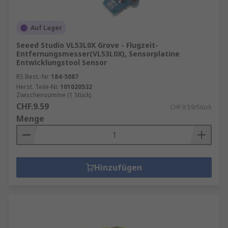
Auf Lager
Seeed Studio VL53L0X Grove - Flugzeit-
Entfernungsmesser(VL53L0X), Sensorplatine
Entwicklungstool Sensor
RS Best.-Nr.
184-5087
Herst. Teile-Nr.
101020532
Zwischensumme (1 Stück)
CHF.9.59
CHF.9.59/Stück
Menge
Hinzufügen