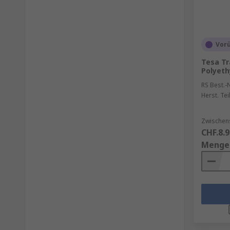
Vor
Tesa T
Polyeth
RS Best.-N
Herst. Tei
Zwischen
CHF.8.9
Menge