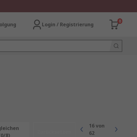
0
olgung
Login / Registrierung
16
von
gleichen
Zurücksetzen
62
(0/8)