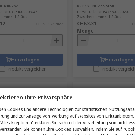
r.
636-762
RS Best.-Nr.
277-5158
le-Nr.
07054-00003-48
Herst. Teile-Nr.
64286-00002-00
summe (1 Stück)
Zwischensumme (1 Stück)
.12
CHF.3.31
CHF.50.12/Stück
C
Menge
Hinzufügen
Hinzufügen
Produkt vergleichen
Produkt vergleic
ektieren Ihre Privatsphäre
en Cookies und andere Technologien zur statistischen Nutzungsanal
erung und zur Anzeige von Werbung auf Websites von Drittanbietern.
"Alle akzeptieren" erklären Sie sich mit der Verarbeitung von nicht-ess
verstanden. Sie können Ihre Cookies auswählen, indem Sie auf "Cook
Lager
Auf Lager