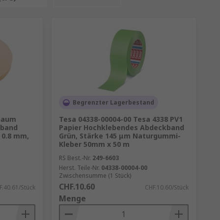
Begrenzter Lagerbestand
chaum
Tesa 04338-00004-00 Tesa 4338 PV1
mband
Papier Hochklebendes Abdeckband
 0.8 mm,
Grün, Stärke 145 μm Naturgummi-
Kleber 50mm x 50 m
RS Best.-Nr.
249-6603
Herst. Teile-Nr.
04338-00004-00
Zwischensumme (1 Stück)
CHF.10.60
F.40.61/Stück
CHF.10.60/Stück
Menge