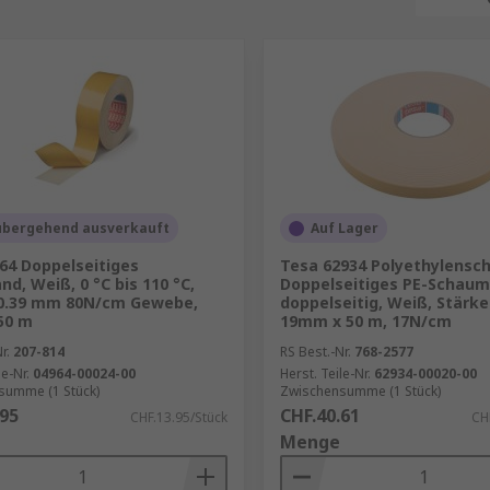
übergehend ausverkauft
Auf Lager
64 Doppelseitiges
Tesa 62934 Polyethylens
nd, Weiß, 0 °C bis 110 °C,
Doppelseitiges PE-Schau
 0.39 mm 80N/cm Gewebe,
doppelseitig, Weiß, Stärke
50 m
19mm x 50 m, 17N/cm
r.
207-814
RS Best.-Nr.
768-2577
le-Nr.
04964-00024-00
Herst. Teile-Nr.
62934-00020-00
summe (1 Stück)
Zwischensumme (1 Stück)
.95
CHF.40.61
CHF.13.95/Stück
CH
Menge