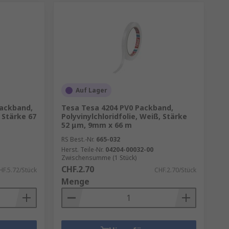
Auf Lager
Packband,
Tesa Tesa 4204 PV0 Packband,
, Stärke 67
Polyvinylchloridfolie, Weiß, Stärke
52 μm, 9mm x 66 m
RS Best.-Nr.
665-032
Herst. Teile-Nr.
04204-00032-00
Zwischensumme (1 Stück)
CHF.2.70
HF.5.72/Stück
CHF.2.70/Stück
Menge