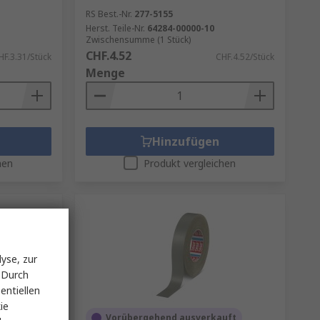
RS Best.-Nr.
277-5155
Herst. Teile-Nr.
64284-00000-10
Zwischensumme (1 Stück)
CHF.4.52
HF.3.31/Stück
CHF.4.52/Stück
Menge
Hinzufügen
hen
Produkt vergleichen
yse, zur
 Durch
entiellen
ie
Vorübergehend ausverkauft