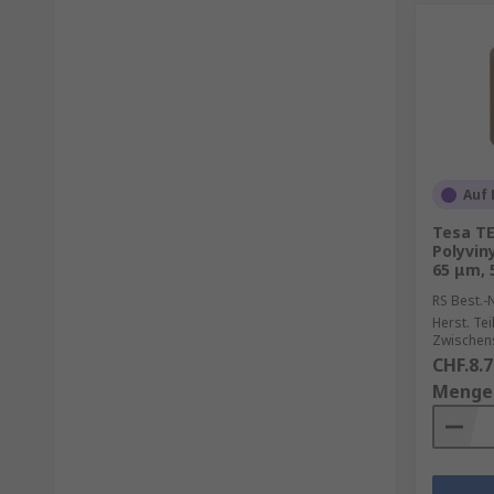
Auf 
Tesa T
Polyviny
65 μm,
RS Best.-N
Herst. Tei
Zwischen
CHF.8.7
Menge