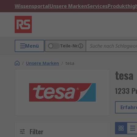
Wissensportal
Unsere Marken
Services
Produkthigh
Menü
Teile-Nr.
/
Unsere Marken
/
tesa
tesa
1233 P
Erfahr
Filter