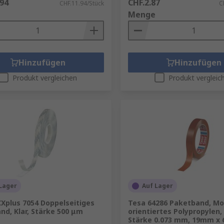
.94
CHF.2.87
CHF.11.94/Stück
C
Menge
Hinzufügen
Hinzufügen
Produkt vergleichen
Produkt vergleic
Lager
Auf Lager
Xplus 7054 Doppelseitiges
Tesa 64286 Paketband, Mo
nd, Klar, Stärke 500 μm
orientiertes Polypropylen,
Stärke 0.073 mm, 19mm x 