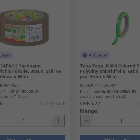
Lager
Auf Lager
ESAPACK Packband,
Tesa Tesa 60404 Colored 
lchloridfolie, Braun, Stärke
Polyvinylchloridfolie, Grün
 50mm x 66 m
μm, 9mm x 66 m
r.
664-923
RS Best.-Nr.
665-007
le-Nr.
58154-00000-01
Herst. Teile-Nr.
60404-00059-00
summe (1 Stück)
Zwischensumme (1 Stück)
6
CHF.5.72
CHF.8.76/Stück
C
Menge