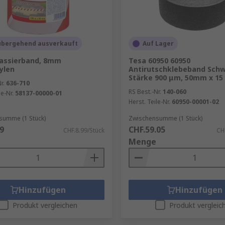
übergehend ausverkauft
Auf Lager
rassierband, 8mm
Tesa 60950 60950
ylen
Antirutschklebeband Schw
Stärke 900 μm, 50mm x 15
r.
636-710
RS Best.-Nr.
140-060
le-Nr.
58137-00000-01
Herst. Teile-Nr.
60950-00001-02
summe (1 Stück)
Zwischensumme (1 Stück)
9
CHF.59.05
CHF.8.99/Stück
CH
Menge
Hinzufügen
Hinzufügen
Produkt vergleichen
Produkt vergleic