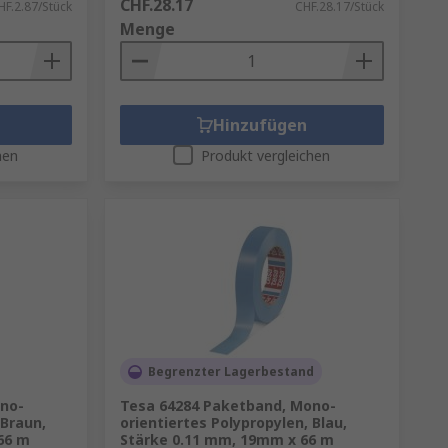
CHF.28.17
HF.2.87/Stück
CHF.28.17/Stück
Menge
Hinzufügen
hen
Produkt vergleichen
Begrenzter Lagerbestand
no-
Tesa 64284 Paketband, Mono-
 Braun,
orientiertes Polypropylen, Blau,
66 m
Stärke 0.11 mm, 19mm x 66 m