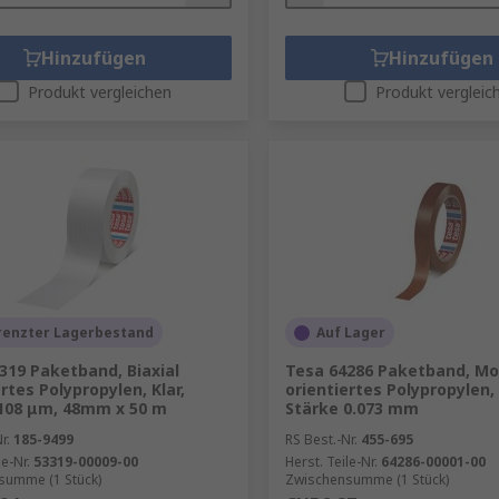
Hinzufügen
Hinzufügen
Produkt vergleichen
Produkt vergleic
renzter Lagerbestand
Auf Lager
319 Paketband, Biaxial
Tesa 64286 Paketband, Mo
rtes Polypropylen, Klar,
orientiertes Polypropylen,
108 μm, 48mm x 50 m
Stärke 0.073 mm
r.
185-9499
RS Best.-Nr.
455-695
le-Nr.
53319-00009-00
Herst. Teile-Nr.
64286-00001-00
summe (1 Stück)
Zwischensumme (1 Stück)