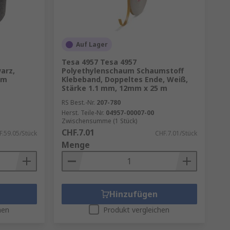
Auf Lager
Tesa 4957 Tesa 4957
arz,
Polyethylenschaum Schaumstoff
 m
Klebeband, Doppeltes Ende, Weiß,
Stärke 1.1 mm, 12mm x 25 m
RS Best.-Nr.
207-780
Herst. Teile-Nr.
04957-00007-00
Zwischensumme (1 Stück)
CHF.7.01
F.59.05/Stück
CHF.7.01/Stück
Menge
Hinzufügen
hen
Produkt vergleichen