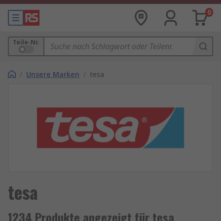
0
Teile-Nr.
/
Unsere Marken
/
tesa
tesa
1234 Produkte angezeigt für tesa