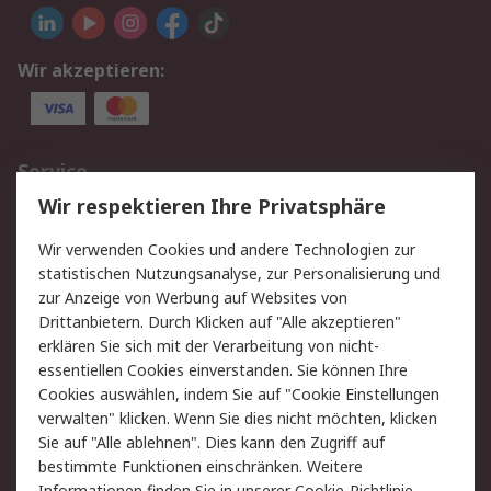
Wir akzeptieren:
Service
Wir respektieren Ihre Privatsphäre
Value Added Services
Lieferlösungen
Rücksendungen
Kontakt
Wir verwenden Cookies und andere Technologien zur
Hilfe
statistischen Nutzungsanalyse, zur Personalisierung und
zur Anzeige von Werbung auf Websites von
Drittanbietern. Durch Klicken auf "Alle akzeptieren"
Rechtliches
erklären Sie sich mit der Verarbeitung von nicht-
AGB
Datenschutz
essentiellen Cookies einverstanden. Sie können Ihre
Cookies auswählen, indem Sie auf "Cookie Einstellungen
Cookie-Richtlinie
Zahlungsbedingungen
verwalten" klicken. Wenn Sie dies nicht möchten, klicken
Copyright/Impressum
Sie auf "Alle ablehnen". Dies kann den Zugriff auf
bestimmte Funktionen einschränken. Weitere
Über RS
Informationen finden Sie in unserer
Cookie-Richtlinie
.