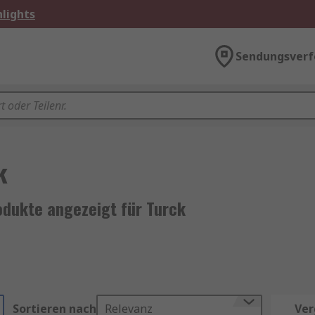
lights
Sendungsverf
k
odukte angezeigt für Turck
Sortieren nach
Relevanz
Ver