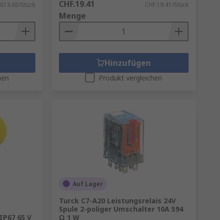
CHF.19.41
613.65/Stück
CHF.19.41/Stück
Menge
Hinzufügen
hen
Produkt vergleichen
Auf Lager
Turck C7-A20 Leistungsrelais 24V
Spule 2-poliger Umschalter 10A 594
IP67 65 V
Ω 1 W