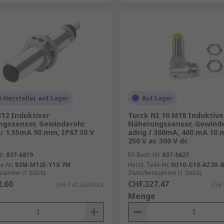
 Hersteller auf Lager
Auf Lager
12 Induktiver
Turck NI 10 M18 Induktive
ngssensor, Gewinderohr
Näherungssensor, Gewinde
 1.55mA 90 mm, IP67 30 V
adrig / 300mA, 400 mA 10 
250 V ac 300 V dc
r.
837-6819
RS Best.-Nr.
837-5627
le-Nr.
BIM-M12E-Y1X 7M
Herst. Teile-Nr.
NI10-G18-AZ3X-
summe (1 Stück)
Zwischensumme (1 Stück)
2.60
CHF.327.47
CHF.142.60/Stück
CHF.
Menge