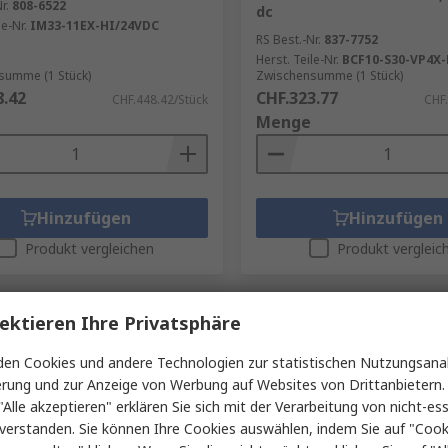
r.
808-6522
dc
le-Nr.
IM33-11EX-HI/24VDC
RS Best.-Nr.
837-7752
Herst. Teile-Nr.
BCF10-S30-VP4X-
summe (1 Stück)
Zwischensumme (1 Stück)
8.42
CHF.323.77
CHF.448.42/Stück
CHF.
Menge
Hinzufügen
Hinzufügen
Produkt vergleichen
Produkt vergleic
ektieren Ihre Privatsphäre
en Cookies und andere Technologien zur statistischen Nutzungsanal
erung und zur Anzeige von Werbung auf Websites von Drittanbietern.
"Alle akzeptieren" erklären Sie sich mit der Verarbeitung von nicht-ess
verstanden. Sie können Ihre Cookies auswählen, indem Sie auf "Cook