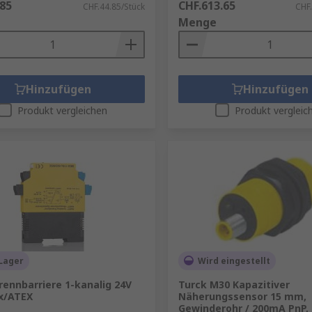
.85
CHF.613.65
CHF.44.85/Stück
CHF.
Menge
Hinzufügen
Hinzufügen
Produkt vergleichen
Produkt vergleic
Lager
Wird eingestellt
rennbarriere 1-kanalig 24V
Turck M30 Kapazitiver
x/ATEX
Näherungssensor 15 mm,
Gewinderohr / 200mA PnP, 