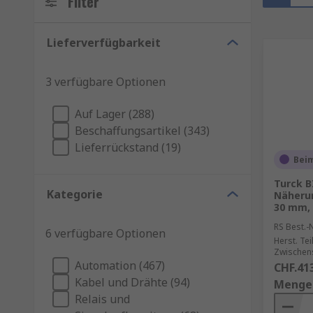
Filter
Lieferverfügbarkeit
3 verfügbare Optionen
Auf Lager (288)
Beschaffungsartikel (343)
Lieferrückstand (19)
Beim
Turck B
Kategorie
Näherun
30 mm, 
RS Best.-N
6 verfügbare Optionen
Herst. Tei
Zwischen
Automation (467)
CHF.41
Kabel und Drähte (94)
Menge
Relais und