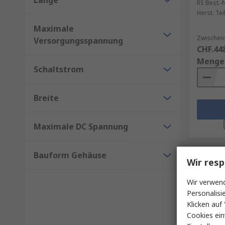
RS Best.-N
Herst. Tei
Maximale
Zwischen
Versorgungsspannung
CHF.44
Menge
Schaltstrom
Breite
Maximale DC Spannung
Bauform Gehäuse
Wir resp
Wir verwend
Personalisi
Klicken auf 
Cookies ein