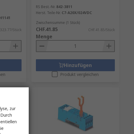
RS Best.-Nr.
842-3811
Herst. Teile-Nr.
C7-A20X/024VDC
H1141
Zwischensumme (1 Stück)
CHF.41.85
323.77/Stück
CHF.41.85/Stück
Menge
Hinzufügen
hen
Produkt vergleichen
yse, zur
 Durch
entiellen
ie