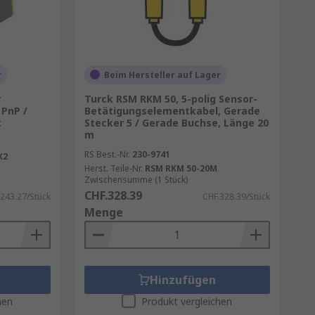
r
Beim Hersteller auf Lager
r
Turck RSM RKM 50, 5-polig Sensor-
 PnP /
Betätigungselementkabel, Gerade
c
Stecker 5 / Gerade Buchse, Länge 20
m
RS Best.-Nr.
230-9741
X2
Herst. Teile-Nr.
RSM RKM 50-20M
Zwischensumme (1 Stück)
CHF.328.39
243.27/Stück
CHF.328.39/Stück
Menge
Hinzufügen
hen
Produkt vergleichen