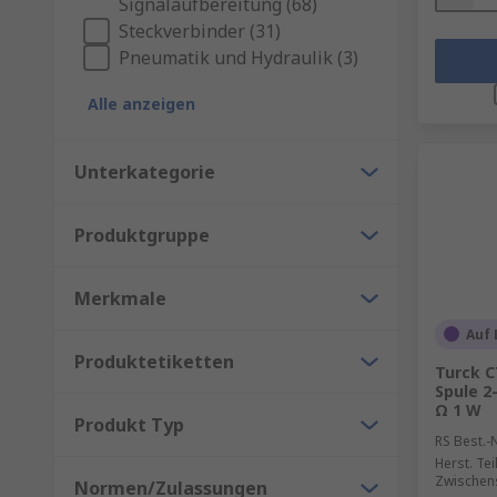
Signalaufbereitung (68)
Steckverbinder (31)
Pneumatik und Hydraulik (3)
Alle anzeigen
Unterkategorie
Produktgruppe
Merkmale
Auf 
Produktetiketten
Turck C
Spule 2
Ω 1 W
Produkt Typ
RS Best.-N
Herst. Tei
Zwischen
Normen/Zulassungen