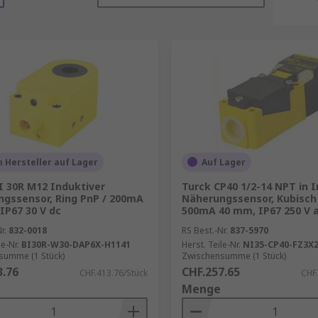
 Hersteller auf Lager
Auf Lager
I 30R M12 Induktiver
Turck CP40 1/2-14 NPT in 
gssensor, Ring PnP / 200mA
Näherungssensor, Kubisch 
IP67 30 V dc
500mA 40 mm, IP67 250 V a
r.
832-0018
RS Best.-Nr.
837-5970
le-Nr.
BI30R-W30-DAP6X-H1141
Herst. Teile-Nr.
NI35-CP40-FZ3X
summe (1 Stück)
Zwischensumme (1 Stück)
3.76
CHF.257.65
CHF.413.76/Stück
CHF.
Menge