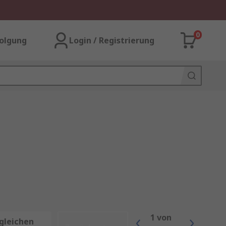
0
olgung
Login / Registrierung
1
von
gleichen