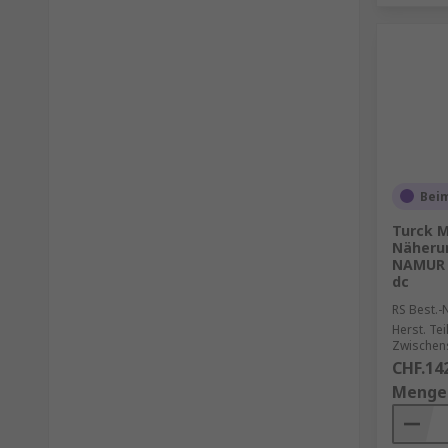
Beim
Turck M
Näheru
NAMUR /
dc
RS Best.-N
Herst. Tei
Zwischen
CHF.14
Menge