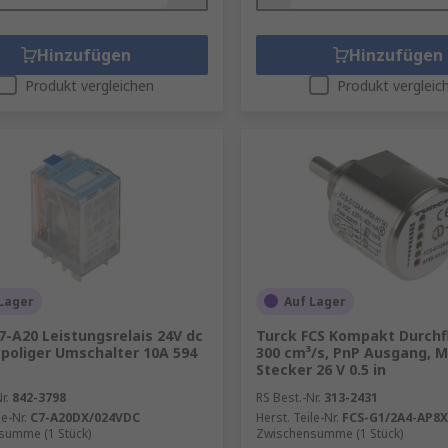
Hinzufügen
Hinzufügen
Produkt vergleichen
Produkt vergleic
Lager
Auf Lager
7-A20 Leistungsrelais 24V dc
Turck FCS Kompakt Durchf
-poliger Umschalter 10A 594
300 cm³/s, PnP Ausgang, M
Stecker 26 V 0.5 in
r.
842-3798
RS Best.-Nr.
313-2431
le-Nr.
C7-A20DX/024VDC
Herst. Teile-Nr.
FCS-G1/2A4-AP8X
summe (1 Stück)
Zwischensumme (1 Stück)