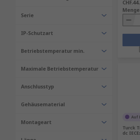
CHF.44
Menge
Serie
IP-Schutzart
Betriebstemperatur min.
Maximale Betriebstemperatur
Anschlusstyp
Gehäusematerial
Auf 
Montageart
Turck T
dc IECE
Länge