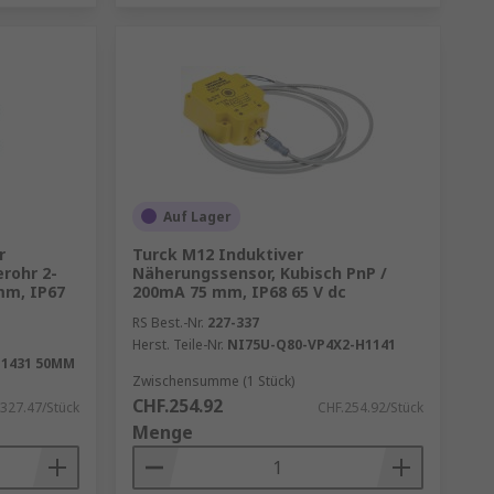
Auf Lager
r
Turck M12 Induktiver
rohr 2-
Näherungssensor, Kubisch PnP /
mm, IP67
200mA 75 mm, IP68 65 V dc
RS Best.-Nr.
227-337
Herst. Teile-Nr.
NI75U-Q80-VP4X2-H1141
B1431 50MM
Zwischensumme (1 Stück)
CHF.254.92
327.47/Stück
CHF.254.92/Stück
Menge