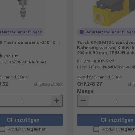
 Hersteller auf Lager
Beim Hersteller auf Lage
TS Thermoelement -210 °C →
Turck CP40 M12 Induktive
Näherungssensor, Kubisch
200mA 50 mm, IP68 65 V d
r.
232-1091
RS Best.-Nr.
837-6027
le-Nr.
TS720-2UPN8-H1141
Herst. Teile-Nr.
NI50U-CP40-VP4
summe (1 Stück)
Zwischensumme (1 Stück)
9.32
CHF.243.27
CHF.389.32/Stück
CHF.
Menge
Hinzufügen
Hinzufügen
Produkt vergleichen
Produkt vergleic