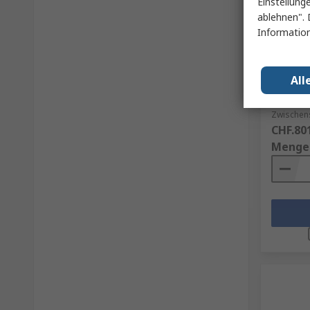
Einstellung
Beim
ablehnen". 
Information
Turck F
150 cm³
Stecker 
RS Best.-N
All
Herst. Tei
Zwischen
CHF.80
Menge