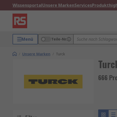
Wissensportal
Unsere Marken
Services
Produkthigh
Menü
Teile-Nr.
/
Unsere Marken
/
Turck
Turc
666 Pr