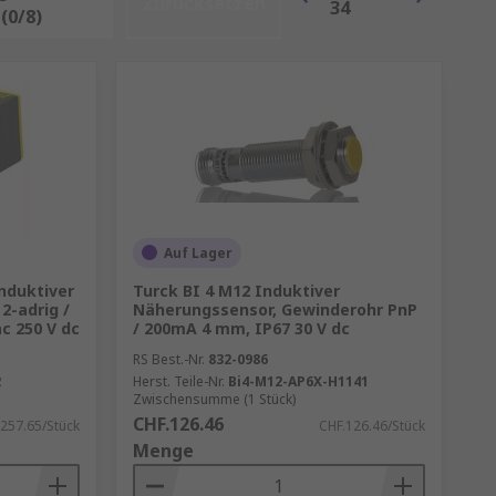
Zurücksetzen
34
(0/8)
Auf Lager
Induktiver
Turck BI 4 M12 Induktiver
2-adrig /
Näherungssensor, Gewinderohr PnP
c 250 V dc
/ 200mA 4 mm, IP67 30 V dc
RS Best.-Nr.
832-0986
2
Herst. Teile-Nr.
Bi4-M12-AP6X-H1141
Zwischensumme (1 Stück)
CHF.126.46
257.65/Stück
CHF.126.46/Stück
Menge