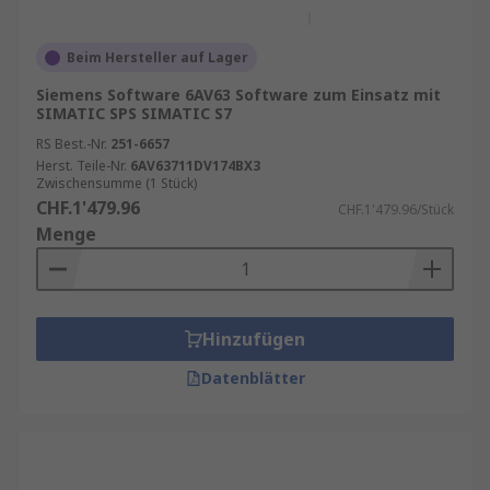
Beim Hersteller auf Lager
Siemens Software 6AV63 Software zum Einsatz mit
SIMATIC SPS SIMATIC S7
RS Best.-Nr.
251-6657
Herst. Teile-Nr.
6AV63711DV174BX3
Zwischensumme (1 Stück)
CHF.1'479.96
CHF.1'479.96/Stück
Menge
Hinzufügen
Datenblätter