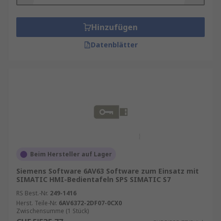
Zubehör wählt
Hinzufügen
Das von Ihnen gewählte Bediengeräte-Zubehör
hängt von der Anwendung ab, für die Sie es
Datenblätter
benötigen. Nach der Festlegung des Zubehörtyps
müssen Sie bei der Auswahl des richtigen
Zubehörs folgende verschiedene Faktoren
berücksichtigen: Schnittstelle,
Versorgungsspannung, Anwendung, Kabellänge,
Gefahrenbereichszertifizierung und, falls für
Ihren HMI-Typ relevant, Softwareversion.
Beim Hersteller auf Lager
Siemens Software 6AV63 Software zum Einsatz mit
SIMATIC HMI-Bedientafeln SPS SIMATIC S7
RS Best.-Nr.
249-1416
Herst. Teile-Nr.
6AV6372-2DF07-0CX0
Zwischensumme (1 Stück)