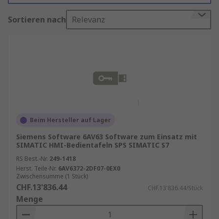
Typen von Bediengeräte-Zubehör
Sortieren nach
Relevanz
Es gibt eine umfangreiche Liste von
Bediengeräte-Zubehör, das nach Anwendung
kategorisiert ist. Diese Anwendungen umfassen
Verriegelung, Montage, Beleuchtung, Gehäuse
oder Kabelmanagementzubehör. Bediengeräte-
Zubehör hat verschiedene Endanwendungen wie
Elektronik, Personal Computing, Prisma- oder
Beim Hersteller auf Lager
Mehrzweckanwendungen. Beispielsweise
Siemens Software 6AV63 Software zum Einsatz mit
werden Montagehalterungen zur Unterstützung
SIMATIC HMI-Bedientafeln SPS SIMATIC S7
von HMI-Gehäusen verwendet und sind in
RS Best.-Nr.
249-1418
verschiedenen Ausführungen, Konfigurationen
Herst. Teile-Nr.
6AV6372-2DF07-0EX0
und Montageoptionen erhältlich, um die
Zwischensumme (1 Stück)
erforderliche HMI zu vervollständigen.
CHF.13'836.44
CHF.13'836.44/Stück
Menge
Wie man das richtige Bediengeräte-