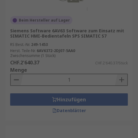
Beim Hersteller auf Lager
Siemens Software 6AV63 Software zum Einsatz mit
SIMATIC HMI-Bedientafeln SPS SIMATIC S7
RS Best.-Nr.
249-1453
Herst. Teile-Nr.
6AV6372-2DJ07-5AA0
Zwischensumme (1 Stück)
CHF.2'640.37
CHF.2'640.37/Stück
Menge
Hinzufügen
Datenblätter