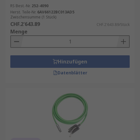
RS Best.-Nr.
252-4090
Herst. Teile-Nr.
6AV66122BC013AD5
Zwischensumme (1 Stück)
CHF.2'643.89
CHF.2'643.89/Stück
Menge
Hinzufügen
Datenblätter