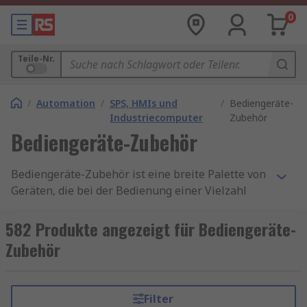
0
Teile-Nr.
/
Automation
/
SPS, HMIs und
/
Bediengeräte-
Industriecomputer
Zubehör
Bediengeräte-Zubehör
Bediengeräte-Zubehör ist eine breite Palette von
Geräten, die bei der Bedienung einer Vielzahl
von Maschinen und Anlagen zum Einsatz
kommen. HMI bedeutet "Mensch-Maschinen-
582 Produkte angezeigt für Bediengeräte-
Schnittstelle" (human-machine interface) und
Zubehör
bezieht sich auf Gadgets, mit denen Sie das Beste
aus der Technologie herausholen können.
Bediengeräte-Zubehör umfasst alles von Kabel
Filter
bis Speicherkarten.