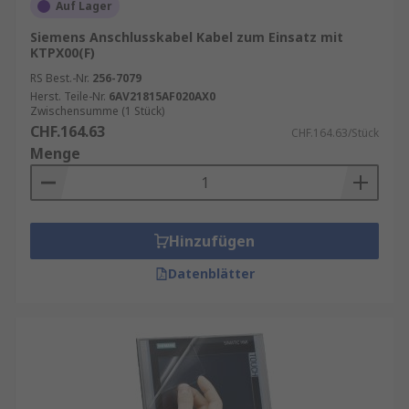
Auf Lager
Siemens Anschlusskabel Kabel zum Einsatz mit
KTPX00(F)
RS Best.-Nr.
256-7079
Herst. Teile-Nr.
6AV21815AF020AX0
Zwischensumme (1 Stück)
CHF.164.63
CHF.164.63/Stück
Menge
Hinzufügen
Datenblätter