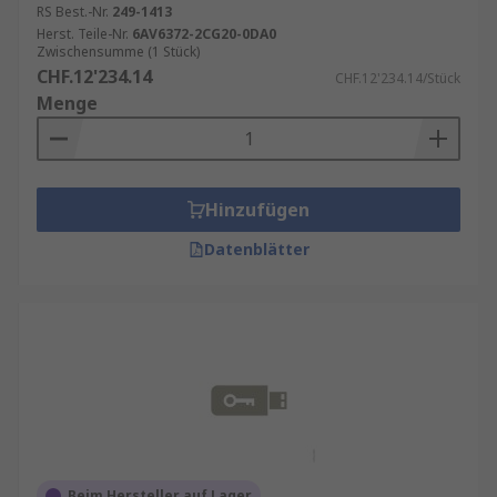
RS Best.-Nr.
249-1413
Herst. Teile-Nr.
6AV6372-2CG20-0DA0
Zwischensumme (1 Stück)
CHF.12'234.14
CHF.12'234.14/Stück
Menge
Hinzufügen
Datenblätter
Beim Hersteller auf Lager