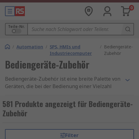
0
Teile-Nr.
/
Automation
/
SPS, HMIs und
/
Bediengeräte-
Industriecomputer
Zubehör
Bediengeräte-Zubehör
Bediengeräte-Zubehör ist eine breite Palette von
Geräten, die bei der Bedienung einer Vielzahl
von Maschinen und Anlagen zum Einsatz
kommen. HMI bedeutet "Mensch-Maschinen-
581 Produkte angezeigt für Bediengeräte-
Schnittstelle" (human-machine interface) und
Zubehör
bezieht sich auf Gadgets, mit denen Sie das Beste
aus der Technologie herausholen können.
Bediengeräte-Zubehör umfasst alles von Kabel
Filter
bis Speicherkarten.