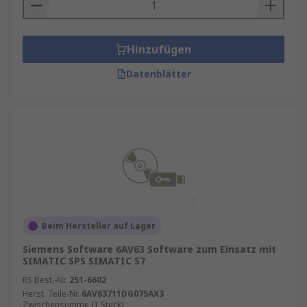
Zubehör wählt
Das von Ihnen gewählte Bediengeräte-Zubehör
Hinzufügen
hängt von der Anwendung ab, für die Sie es
Datenblätter
benötigen. Nach der Festlegung des Zubehörtyps
müssen Sie bei der Auswahl des richtigen
Zubehörs folgende verschiedene Faktoren
berücksichtigen: Schnittstelle,
Versorgungsspannung, Anwendung, Kabellänge,
Gefahrenbereichszertifizierung und, falls für
Ihren HMI-Typ relevant, Softwareversion.
Beim Hersteller auf Lager
Siemens Software 6AV63 Software zum Einsatz mit
SIMATIC SPS SIMATIC S7
RS Best.-Nr.
251-6602
Herst. Teile-Nr.
6AV63711DG075AX3
Zwischensumme (1 Stück)