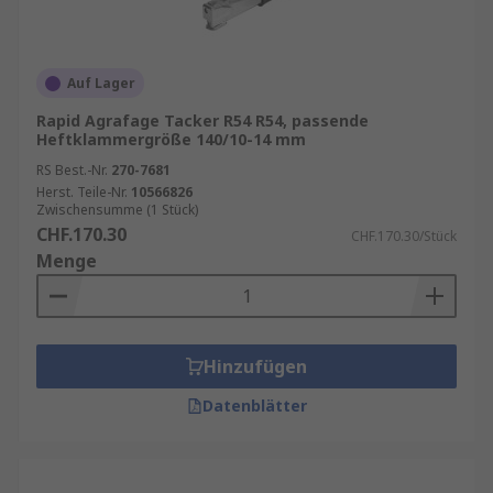
Auf Lager
Rapid Agrafage Tacker R54 R54, passende
Heftklammergröße 140/10-14 mm
RS Best.-Nr.
270-7681
Herst. Teile-Nr.
10566826
Zwischensumme (1 Stück)
CHF.170.30
CHF.170.30/Stück
Menge
Hinzufügen
Datenblätter