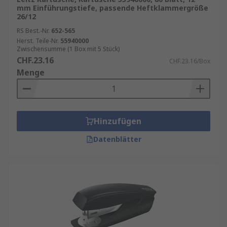
mm Einführungstiefe, passende Heftklammergröße
26/12
RS Best.-Nr.
652-565
Herst. Teile-Nr.
55940000
Zwischensumme (1 Box mit 5 Stück)
CHF.23.16
CHF.23.16/Box
Menge
Hinzufügen
Datenblätter