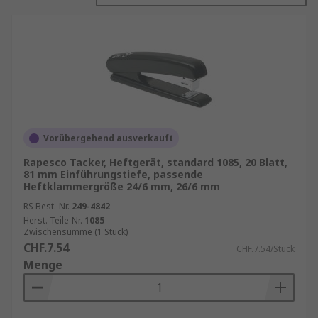
Schwerlastbetrieb.
RS bietet eine umfangreiche Auswahl an
hochwertigen Tackern von branchenführenden
Marken wie
Rapesco
,
Leitz
und
Fellowes
.
Arten von Tacker:
Tischausführung: Dies ist das typischste
Vorübergehend ausverkauft
Tacker. Wird normalerweise auf einer
Rapesco Tacker, Heftgerät, standard 1085, 20 Blatt,
Arbeitsfläche oder einem Tisch aufgestellt
81 mm Einführungstiefe, passende
und der Bediener führt zu heftendes Papier
Heftklammergröße 24/6 mm, 26/6 mm
ein.
RS Best.-Nr.
249-4842
Herst. Teile-Nr.
1085
Handheld: Ein tragbares Tacker ist meist
Zwischensumme (1 Stück)
mit einem weichen Griff für eine
CHF.7.54
CHF.7.54/Stück
komfortable Handhabung ausgestattet. Eine
Menge
der am häufigsten verwendeten Art von
manuellen Klammergeräten.
Robuste Hochleistungs-Tacker werden