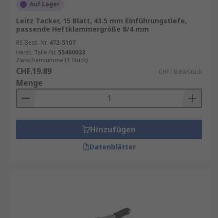
Auf Lager
Leitz Tacker, 15 Blatt, 43.5 mm Einführungstiefe,
passende Heftklammergröße 8/4 mm
RS Best.-Nr.
472-5107
Herst. Teile-Nr.
55460033
Zwischensumme (1 Stück)
CHF.19.89
CHF.19.89/Stück
Menge
Hinzufügen
Datenblätter