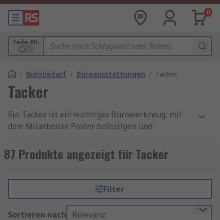
0
Teile-Nr.
/
Bürobedarf
/
Büroausstattungen
/
Tacker
Tacker
Ein Tacker ist ein wichtiges Bürowerkzeug, mit
dem Mitarbeiter Poster befestigen und
Dokumente zusammenheften können. Dies
geschieht, indem sie an einem Brett befestigt
87 Produkte angezeigt für Tacker
und eine Vielzahl von Dokumenten geheftet
werden, um eine Trennung zu verhindern. Es gibt
viele verschiedene Größen von Klammergeräten,
Filter
darunter Mini-Modelle und Hochleistungs-
Elektrogeräte für den Dauer- und
Sortieren nach
Relevanz