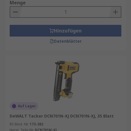
zwischen 100 und 250 Blatt
Menge
Standarddruckerpapier zusammengeheftet
werden. Dickeres Material wie Pappe kann
ebenfalls geheftet werden.
Hinzufügen
Datenblätter
Auf Lager
DeWALT Tacker DCN701N-XJ DCN701N-XJ, 35 Blatt
RS Best.-Nr.
173-382
Herst. Teile-Nr.
DCN701N-XJ