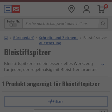
0
Teile-Nr.
/
Bürobedarf
/
Schreib- und Zeichen-
/
Bleistiftspitzer
Ausstattung
Bleistiftspitzer
Bleistiftspitzer sind ein essenzielles Werkzeug
für jeden, der regelmäßig mit Bleistiften arbeitet.
Ob Schüler, Künstler oder Büroangestellter – ein
guter Bleistiftspitzer sorgt dafür, dass Ihre
1 Produkt angezeigt für Bleistiftspitzer
Bleistifte stets einsatzbereit sind und präzise
Linien und Zeichnungen ermöglichen.
Filter
Arten von Bleistiftspitzern