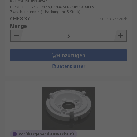
RS Best.-Nr.
891-0548
Herst. Teile-Nr.
C13186_LENA-STD-BASE-CXA15
Zwischensumme (1 Packung mit 5 Stück)
CHF.8.37
CHF.1.674/Stück
Menge
Hinzufügen
Datenblätter
Vorübergehend ausverkauft