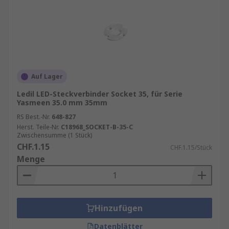
Einfache Installation und Wartung
Ein
weiterer Vorteil von durchdachten
Befestigungslösungen ist die einfache
Installation und Wartung. Besonders in
industriellen Anwendungen oder großen
Beleuchtungsprojekten ist es wichtig, dass
Auf Lager
LED-Arrays schnell installiert und bei
Ledil LED-Steckverbinder Socket 35, für Serie
Bedarf leicht gewartet oder ausgetauscht
Yasmeen 35.0 mm 35mm
werden können. Befestigungssysteme, die
RS Best.-Nr.
648-827
eine werkzeuglose Montage oder schnelle
Herst. Teile-Nr.
C18968_SOCKET-B-35-C
Deinstallation ermöglichen, sparen Zeit und
Zwischensumme (1 Stück)
CHF.1.15
Kosten.
CHF.1.15/Stück
Menge
Hinzufügen
Datenblätter