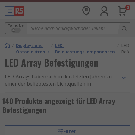
0
Teile-Nr.
/
Displays und
/
LED-
/
LED Ar
Optoelektronik
Beleuchtungskomponenten
Befest
LED Array Befestigungen
LED-Arrays haben sich in den letzten Jahren zu
einer der beliebtesten Lichtquellen in
verschiedenen Bereichen entwickelt – sei es in
der Industrie, Architektur oder für den
140 Produkte angezeigt für LED Array
Heimgebrauch. Doch während die Technologie
Befestigungen
rund um LED-Arrays ständig fortschreitet, ist ein
oft unterschätzter Aspekt die richtige
Befestigung dieser Arrays. Eine optimale LED-
Filter
Array-Befestigung sorgt nicht nur für die