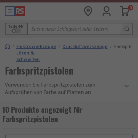
0
Teile-Nr.
/
Elektrowerkzeuge
/
Druckluftwerkzeuge
/
Farbspritzpi
Löten &
Schweißen
Farbspritzpistolen
Verwenden Sie Farbspritzpistolen zum
Aufsprühen von Farbe auf Platten an
Fahrzeugen, Booten, Möbeln, Innenwänden und
Gartenzäunen. Unsere Spritzpistolen wurden für
10 Produkte angezeigt für
den Einsatz mit einem Luftkompressor
Farbspritzpistolen
entwickelt, um große Bereiche mit der Farbe
Ihrer Wahl abzudecken.