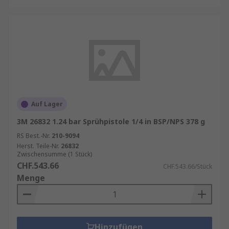
Auf Lager
3M 26832 1.24 bar Sprühpistole 1/4 in BSP/NPS 378 g
RS Best.-Nr.
210-9094
Herst. Teile-Nr.
26832
Zwischensumme (1 Stück)
CHF.543.66
CHF.543.66/Stück
Menge
Hinzufügen