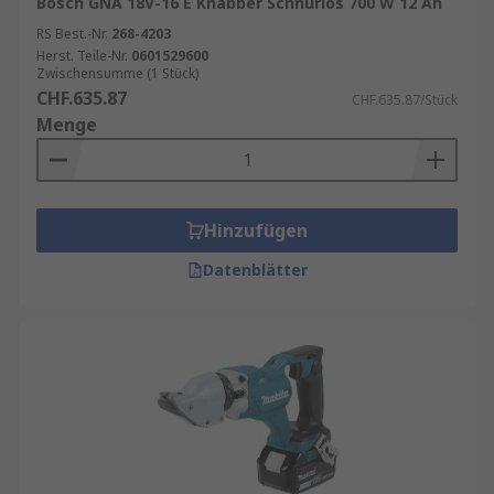
Bosch GNA 18V-16 E Knabber Schnurlos 700 W 12 Ah
RS Best.-Nr.
268-4203
Herst. Teile-Nr.
0601529600
Zwischensumme (1 Stück)
CHF.635.87
CHF.635.87/Stück
Menge
Hinzufügen
Datenblätter