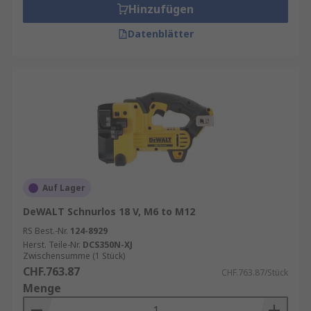
Hinzufügen
Datenblätter
Auf Lager
DeWALT Schnurlos 18 V, M6 to M12
RS Best.-Nr.
124-8929
Herst. Teile-Nr.
DCS350N-XJ
Zwischensumme (1 Stück)
CHF.763.87
CHF.763.87/Stück
Menge