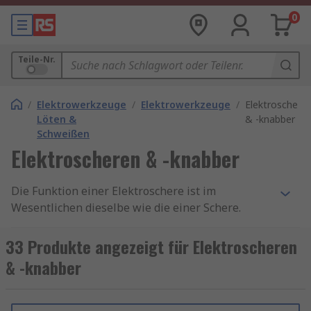
0
Teile-Nr.
/
Elektrowerkzeuge
/
Elektrowerkzeuge
/
Elektroschere
Löten &
& -knabber
Schweißen
Elektroscheren & -knabber
Die Funktion einer Elektroschere ist im
Wesentlichen dieselbe wie die einer Schere.
Während die Maschine durch das Material
geführt wird, schneidet ein geschärftes,
33 Produkte angezeigt für Elektroscheren
bewegliches Messer schnell gegen ein
& -knabber
feststehendes Messer oder einen Amboss, wobei
das Metall dazwischen liegt. Dadurch wird das
Blech sauber durchtrennt, ohne dass