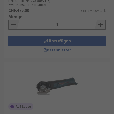
Herst. Teile-Nr.
DCS350NT-XJ
Zwischensumme (1 Stück)
CHF.475.00
CHF.475.00/Stück
Menge
Hinzufügen
Datenblätter
Auf Lager