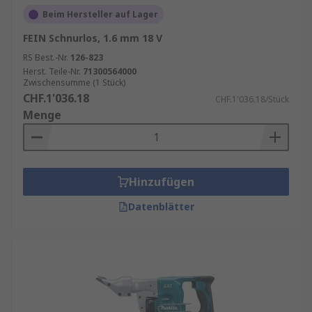
Beim Hersteller auf Lager
FEIN Schnurlos, 1.6 mm 18 V
RS Best.-Nr.
126-823
Herst. Teile-Nr.
71300564000
Zwischensumme (1 Stück)
CHF.1'036.18
CHF.1'036.18/Stück
Menge
Hinzufügen
Datenblätter