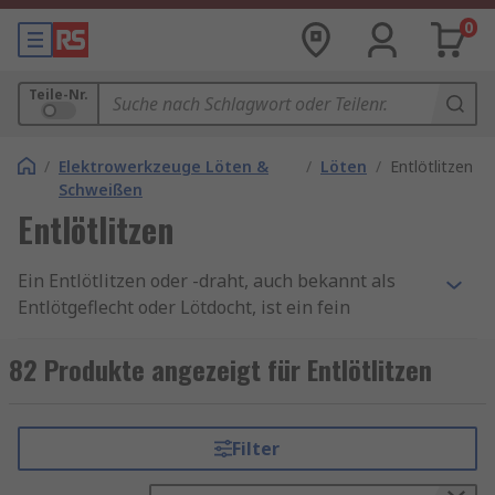
0
Teile-Nr.
/
Elektrowerkzeuge Löten &
/
Löten
/
Entlötlitzen
Schweißen
Entlötlitzen
Ein Entlötlitzen oder -draht, auch bekannt als
Entlötgeflecht oder Lötdocht, ist ein fein
geflochtener Kupferdraht, der mit Kolophonium-
Flussmittel beschichtet ist und in einer Spule
82 Produkte angezeigt für Entlötlitzen
oder vorgeschnittenen Litzen geliefert wird. Er
wird als Lötanentferner verwendet, wenn das Lot
nachbearbeitet oder Bauteile entfernt werden
Filter
müssen, die gelötet wurden. Entlötdraht
funktionieren, indem der Lötkolben auf den