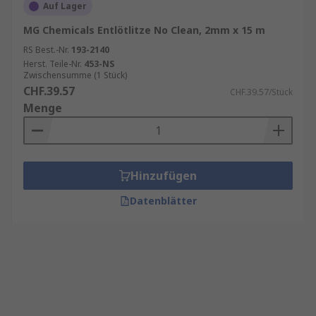
Auf Lager
MG Chemicals Entlötlitze No Clean, 2mm x 15 m
RS Best.-Nr.
193-2140
Herst. Teile-Nr.
453-NS
Zwischensumme (1 Stück)
CHF.39.57
CHF.39.57/Stück
Menge
Hinzufügen
Datenblätter