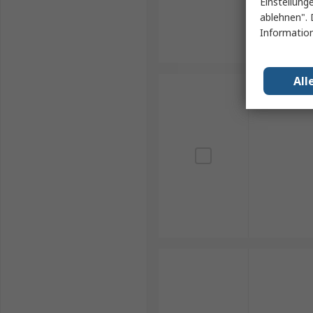
Einstellung
ablehnen". 
Information
All