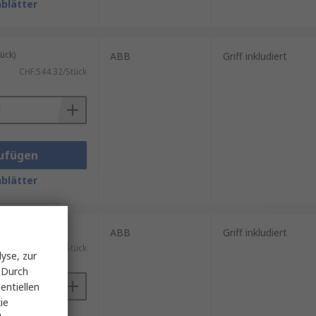
blätter
ück)
ABB
Griff inkludiert
CHF.544.32/Stück
ufügen
blätter
ück)
ABB
Griff inkludiert
CHF.1'049.77/Stück
yse, zur
 Durch
entiellen
ie