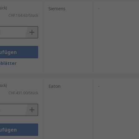
ück)
Siemens
-
CHF.164.63/Stück
e tragen dazu bei, dass
ufügen
blätter
ück)
Eaton
-
CHF.431.00/Stück
ufügen