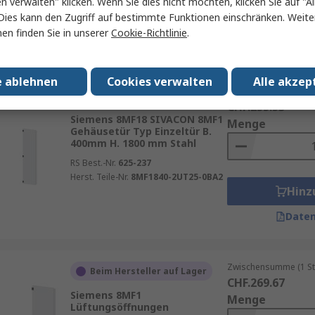
en verwalten" klicken. Wenn Sie dies nicht möchten, klicken Sie auf "Al
RS Best.-Nr.
202-205
Hinz
Dies kann den Zugriff auf bestimmte Funktionen einschränken. Weite
Herst. Teile-Nr.
1STQ007320A0000
en finden Sie in unserer
Cookie-Richtlinie
.
Daten
e ablehnen
Cookies verwalten
Alle akzep
Zwischensumme (1 St
Beim Hersteller auf Lager
CHF.255.53
Siemens 8MF18 SIVACON 8MF1
Menge
Gehäusetür Typ Einzeltür B.
400mm H. 1800 mm Stahl
RS Best.-Nr.
625-237
Herst. Teile-Nr.
8MF1840-2UT25-0BA2
Hinz
Daten
Zwischensumme (1 St
Beim Hersteller auf Lager
CHF.269.67
Siemens 8MF1
Menge
Lüftungsöffnungen