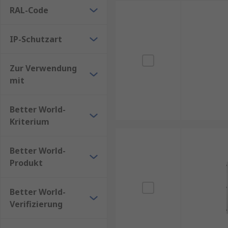
senkt, sondern auch die Umweltbelastung verringert
RAL-Code
Auch die Materialwahl spielt eine Rolle in der Nachh
IP-Schutzart
Gehäusetüren über viele Jahre hinweg genutzt werd
Zur Verwendung
mit
Better World-
Kriterium
Better World-
Produkt
Better World-
Verifizierung