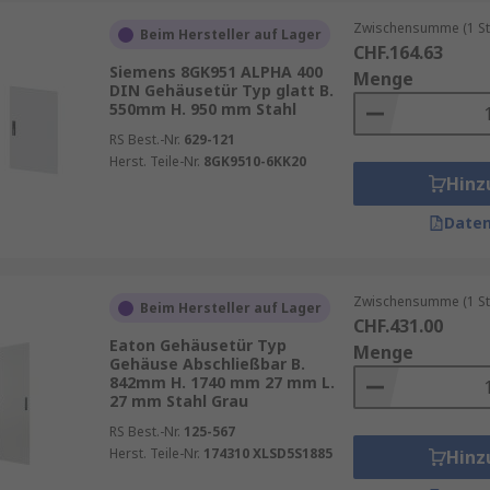
.
Zwischensumme (1 St
Beim Hersteller auf Lager
CHF.164.63
altigkeit. Langlebige Materialien und eine robuste Bauweis
Siemens 8GK951 ALPHA 400
Menge
DIN Gehäusetür Typ glatt B.
en können, ohne häufig ersetzt werden zu müssen.
550mm H. 950 mm Stahl
RS Best.-Nr.
629-121
Herst. Teile-Nr.
8GK9510-6KK20
Hinz
Daten
Zwischensumme (1 St
Beim Hersteller auf Lager
CHF.431.00
Eaton Gehäusetür Typ
Menge
Gehäuse Abschließbar B.
842mm H. 1740 mm 27 mm L.
27 mm Stahl Grau
RS Best.-Nr.
125-567
Herst. Teile-Nr.
174310 XLSD5S1885
Hinz