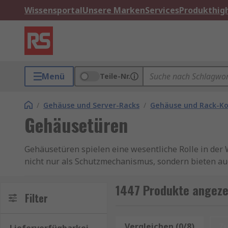
Wissensportal
Unsere Marken
Services
Produkthigh
Menü
Teile-Nr.
/
Gehäuse und Server-Racks
/
Gehäuse und Rack-K
Gehäusetüren
Gehäusetüren spielen eine wesentliche Rolle in der
nicht nur als Schutzmechanismus, sondern bieten a
Funktion und Bedeutung von Gehäusetür
1447 Produkte angeze
Filter
Gehäusetüren werden in verschiedenen Branchen ein
Raum unterzubringen. Sie schützen vor äußeren Einf
Vergleichen (0/8)
Z