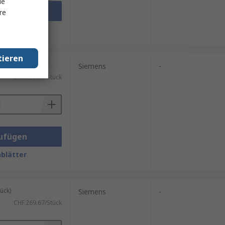
le
ufügen
re
blätter
tieren
ück)
Siemens
-
CHF.255.53/Stück
ufügen
blätter
ück)
Siemens
-
CHF.269.67/Stück