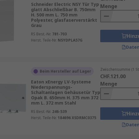
m Einsatz, die eine hohe Korrosionsbeständigkeit bieten.
Schneider Electric NSY Tür Typ
Menge
glatt Abschließbar B. 750mm
auweise und die Abdichtung eine wesentliche Rolle. Gehäus
H. 500 mm L. 750 mm
Polyester, glasfaserverstärkt
igkeit oder Staub in das Innere des Gehäuses eindringen. S
Grau
RS Best.-Nr.
781-703
Hinz
Herst. Teile-Nr.
NSYDPLA57G
Daten
ssungsfähigkeit. Sie können individuell an die Anforderunge
üftungsschlitzen, die für eine ausreichende Belüftung der 
Zwischensumme (1 St
Beim Hersteller auf Lager
der innenliegenden Geräte ermöglichen, ohne die Tür öffnen
CHF.121.00
Eaton xEnergy LV-Systeme
Menge
üren eine hohe Flexibilität. Ob für kleine Schaltschränke 
Niederspannungs-
Schaltanlagen Gehäusetür Typ
 passende Türlösung.
Opak B. 650mm H. 375 mm 372
mm L. 372 mm Stahl
RS Best.-Nr.
246-539
Hinz
Herst. Teile-Nr.
184696 XSDRMC0375
 gewinnt die Energieeffizienz zunehmend an Bedeutung. 
Daten
dem sie die Temperaturregulierung im Inneren des Gehäuse
nzepte reduzieren den Energiebedarf für die Kühlung, was