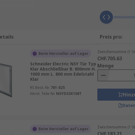
uses zu erreichen, um Wartungen, Reparaturen oder Upgrad
isierungs- oder Maschinenbauindustrie, sind Gehäusetüren 
dingungen arbeiten und vor Beschädigungen geschützt sind
etails
Preis pro:
die Sicherheit. Insbesondere in Branchen, in denen es auf
Zwischensumme (1 St
Beim Hersteller auf Lager
d begrenzt werden. Gehäusetüren tragen dazu bei, Unbefug
CHF.705.63
Schneider Electric NSY Tür Typ
rwehren. Zudem schützen sie die Mitarbeiter vor potenziell
Menge
Klar Abschließbar B. 800mm H.
1000 mm L. 800 mm Edelstahl
Klar
eitssystemen ausgestattet, die nur autorisierten Personen
RS Best.-Nr.
781-825
nfällen und Ausfällen erheblich zu reduzieren.
Herst. Teile-Nr.
NSYDS3X108T
Hinz
Daten
terialien wie Stahl, Aluminium oder Kunststoff, die je n
Zwischensumme (1 St
en, die einem hohen Risiko durch chemische Einflüsse od
Beim Hersteller auf Lager
CHF.183.21