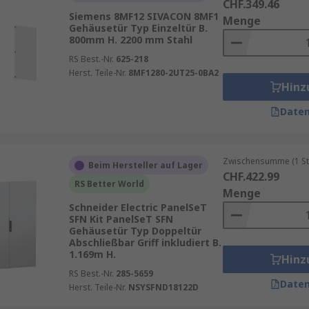
CHF.349.46
Siemens 8MF12 SIVACON 8MF1
Menge
Gehäusetür Typ Einzeltür B.
800mm H. 2200 mm Stahl
RS Best.-Nr.
625-218
Herst. Teile-Nr.
8MF1280-2UT25-0BA2
Hinz
Daten
Zwischensumme (1 St
Beim Hersteller auf Lager
CHF.422.99
RS Better World
Menge
Schneider Electric PanelSeT
SFN Kit PanelSeT SFN
Gehäusetür Typ Doppeltür
Abschließbar Griff inkludiert B.
1.169m H.
Hinz
RS Best.-Nr.
285-5659
Daten
Herst. Teile-Nr.
NSYSFND18122D