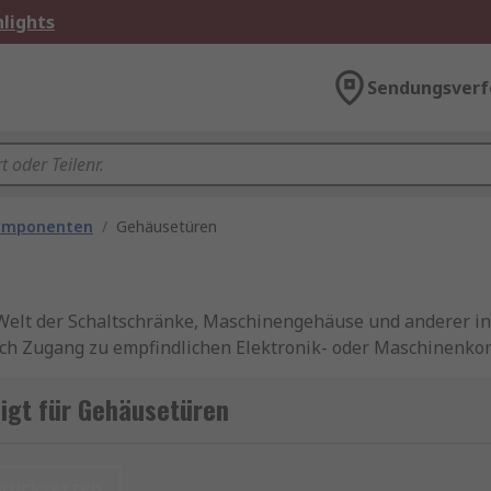
lights
Sendungsverf
omponenten
/
Gehäusetüren
 Welt der Schaltschränke, Maschinengehäuse und anderer in
uch Zugang zu empfindlichen Elektronik- oder Maschinenk
en
igt für Gehäusetüren
gesetzt, um elektrische, mechanische und elektronische 
lüssen wie Staub, Wasser, Chemikalien und mechanischen E
urücksetzen