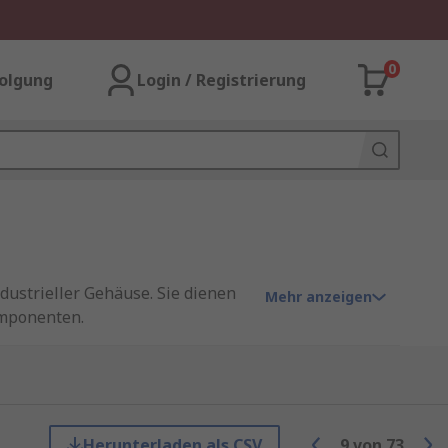
0
olgung
Login / Registrierung
dustrieller Gehäuse. Sie dienen
Mehr anzeigen
omponenten.
Komponenten in einem sicheren
inwirkungen. Gleichzeitig bieten
Herunterladen als CSV
9
von
73