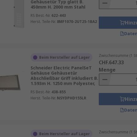
Gehäusetür Typ glatt B.
450mm H. 2000 mm Stahl
RS Best.-Nr.
622-443
Herst. Teile-Nr.
8MF1070-2UT25-1BA2
Hinz
Daten
Zwischensumme (1 St
Beim Hersteller auf Lager
CHF.647.33
Schneider Electric PanelSeT
Menge
Gehäuse Gehäusetür
Abschließbar Griff inkludiert B.
1.593m H. 1250 mm Polyester,
RS Best.-Nr.
438-855
Herst. Teile-Nr.
NSYDPHD155LR
Hinz
Daten
Zwischensumme (1 St
Beim Hersteller auf Lager