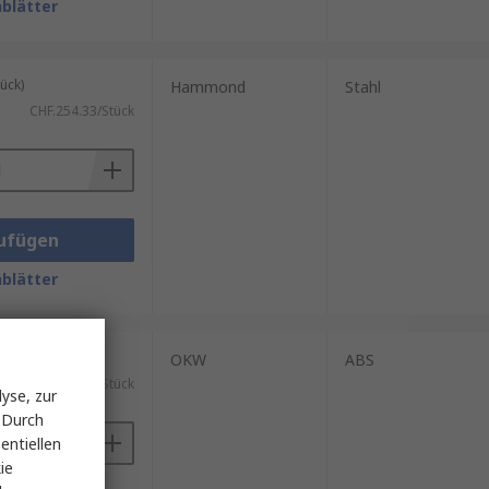
blätter
ück)
Hammond
Stahl
CHF.254.33/Stück
ufügen
blätter
ück)
OKW
ABS
CHF.41.29/Stück
yse, zur
 Durch
entiellen
ie