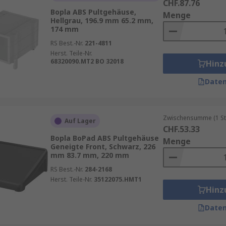
CHF.87.76
Bopla ABS Pultgehäuse,
Menge
Hellgrau, 196.9 mm 65.2 mm,
174 mm
RS Best.-Nr.
221-4811
Herst. Teile-Nr.
68320090.MT2 BO 32018
Hinz
Daten
Zwischensumme (1 St
Auf Lager
CHF.53.33
Bopla BoPad ABS Pultgehäuse
Menge
Geneigte Front, Schwarz, 226
mm 83.7 mm, 220 mm
RS Best.-Nr.
284-2168
Herst. Teile-Nr.
35122075.HMT1
Hinz
Daten