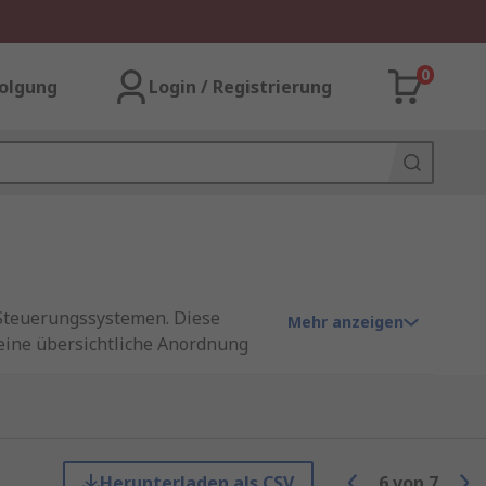
0
olgung
Login / Registrierung
 Steuerungssystemen. Diese
Mehr anzeigen
 eine übersichtliche Anordnung
tion und den Schutz
u einer optimalen Wahl für
äuse, um die Effizienz Ihrer
Herunterladen als CSV
6
von
7