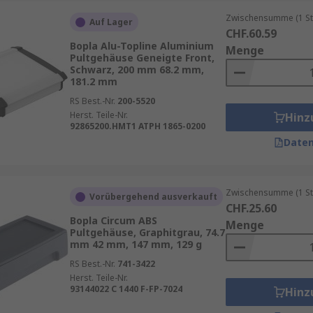
Zwischensumme (1 St
Auf Lager
CHF.60.59
Bopla Alu-Topline Aluminium
Menge
Pultgehäuse Geneigte Front,
Schwarz, 200 mm 68.2 mm,
181.2 mm
RS Best.-Nr.
200-5520
Herst. Teile-Nr.
Hinz
92865200.HMT1 ATPH 1865-0200
Daten
Zwischensumme (1 St
Vorübergehend ausverkauft
CHF.25.60
Bopla Circum ABS
Menge
Pultgehäuse, Graphitgrau, 74.7
mm 42 mm, 147 mm, 129 g
RS Best.-Nr.
741-3422
Herst. Teile-Nr.
93144022 C 1440 F-FP-7024
Hinz