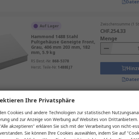
Daten
Zwischensumme (1 St
Auf Lager
CHF.254.33
Hammond 1488 Stahl
Menge
Pultgehäuse Geneigte Front,
Grau, 406 mm 203 mm, 182
mm, 5.9 kg
RS Best.-Nr.
868-5378
Herst. Teile-Nr.
1488EJ7
Hinz
Daten
ektieren Ihre Privatsphäre
Zwischensumme (1 St
Auf Lager
CHF.41.29
en Cookies und andere Technologien zur statistischen Nutzungsanal
OKW DeskCase 138 ABS
Menge
erung und zur Anzeige von Werbung auf Websites von Drittanbietern.
Pultgehäuse Geneigte Front,
Schwarz, 190 mm 54 mm, 138
"Alle akzeptieren" erklären Sie sich mit der Verarbeitung von nicht-ess
mm
verstanden. Sie können Ihre Cookies auswählen, indem Sie auf "Cook
RS Best.-Nr.
226-022