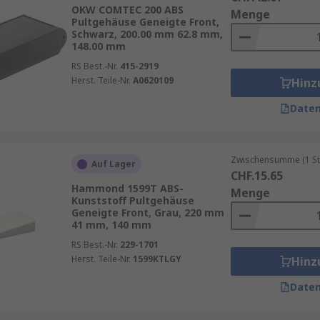
gen:
Mit der Möglichkeit zur Anpassung an spezifische An
OKW COMTEC 200 ABS
Menge
ngen. RS bietet Ihnen eine breite Palette hochwertiger und
Pultgehäuse Geneigte Front,
Schwarz, 200.00 mm 62.8 mm,
148.00 mm
RS Best.-Nr.
415-2919
Herst. Teile-Nr.
A0620109
Hinz
Daten
Zwischensumme (1 St
Auf Lager
CHF.15.65
Hammond 1599T ABS-
Menge
Kunststoff Pultgehäuse
Geneigte Front, Grau, 220 mm
41 mm, 140 mm
RS Best.-Nr.
229-1701
Herst. Teile-Nr.
1599KTLGY
Hinz
Daten