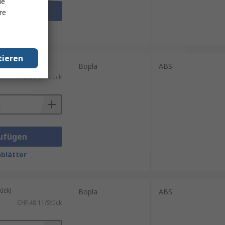
le
ufügen
re
blätter
tieren
ück)
Bopla
ABS
CHF.56.74/Stück
ufügen
blätter
ück)
Bopla
ABS
CHF.48.11/Stück