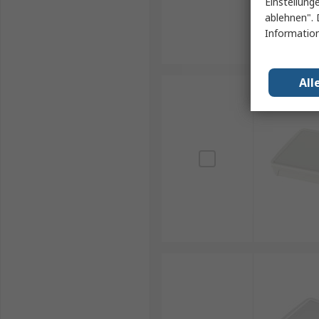
Einstellung
ablehnen". 
Information
All