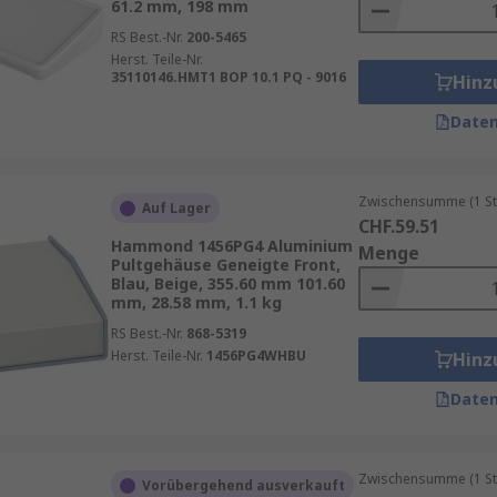
61.2 mm, 198 mm
RS Best.-Nr.
200-5465
Herst. Teile-Nr.
35110146.HMT1 BOP 10.1 PQ - 9016
Hinz
Daten
Zwischensumme (1 St
Auf Lager
CHF.59.51
Hammond 1456PG4 Aluminium
Menge
Pultgehäuse Geneigte Front,
Blau, Beige, 355.60 mm 101.60
mm, 28.58 mm, 1.1 kg
RS Best.-Nr.
868-5319
Herst. Teile-Nr.
1456PG4WHBU
Hinz
Daten
Zwischensumme (1 St
Vorübergehend ausverkauft