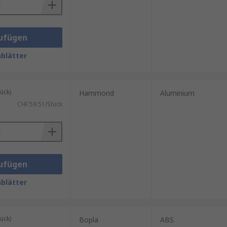
ufügen
blätter
ück)
Hammond
Aluminium
CHF.59.51/Stück
ufügen
blätter
ück)
Bopla
ABS