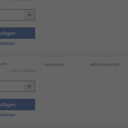
forderungen bieten Pultgehäuse
 preisgünstiger Produkte an.
ufügen
blätter
ück)
Hammond
ABS-Kunststoff
CHF.15.65/Stück
ufügen
blätter