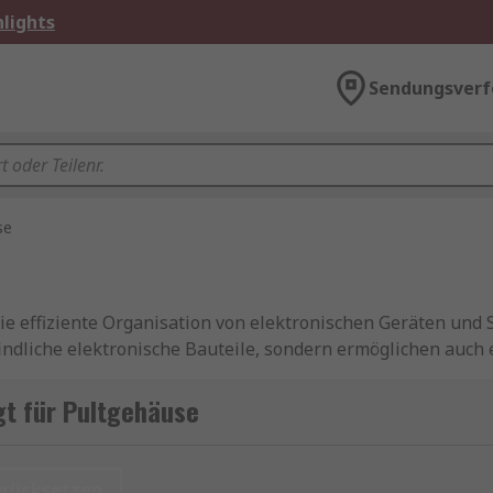
lights
Sendungsverf
se
e effiziente Organisation von elektronischen Geräten und
indliche elektronische Bauteile, sondern ermöglichen auch
Pultgehäuse unverzichtbare Komponenten für die Organisa
gt für Pultgehäuse
effiziente Ergonomie und Anpassungsfähigkeit machen sie z
e Elektronikorganisation suchen. Investieren Sie in Pultgeh
urücksetzen