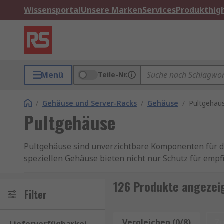
Wissensportal
Unsere Marken
Services
Produkthigh
Menü
Teile-Nr.
/
Gehäuse und Server-Racks
/
Gehäuse
/
Pultgehäu
Pultgehäuse
Pultgehäuse sind unverzichtbare Komponenten für di
speziellen Gehäuse bieten nicht nur Schutz für empf
von Bedienelementen und Anzeigen. Insgesamt sind 
elektronischer Geräte.
126 Produkte angezei
Filter
Ihre vielseitige Anwendbarkeit, robuste Bauweise, 
Unternehmen, die nach zuverlässigen Lösungen für di
Vergleichen (0/8)
Z