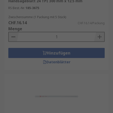
Handsägeblatt 24 TPI 300 mm x 12.5 mm
folgende Merkmale achten:
RS Best.-Nr.
185-3675
Zahnung
: Die Zahnung des Blatts bestimmt,
Zwischensumme (1 Packung mit 5 Stück)
wie schnell und sauber der Schnitt ist.
CHF.16.14
CHF.16.14/Packung
Grobe Zähne sind ideal für schnelle
Menge
Schnitte in weichen Materialien, während
feine Zähne für präzise Schnitte in harten
Materialien geeignet sind.
Material
: Hochwertige Sägeblätter
Hinzufügen
bestehen aus gehärtetem Stahl oder
Datenblätter
anderen langlebigen Materialien. Achten
Sie darauf, dass das Blatt rostfrei und
widerstandsfähig gegen Abnutzung ist.
Länge und Breite
: Die Größe des Blatts
sollte zur Größe der Säge und zur Art der
Arbeit passen. Längere Blätter sind ideal
für tiefe Schnitte, während kürzere Blätter
besser für präzise Arbeiten geeignet sind.