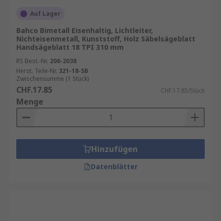
Auf Lager
Bahco Bimetall Eisenhaltig, Lichtleiter,
Nichteisenmetall, Kunststoff, Holz Säbelsägeblatt
Handsägeblatt 18 TPI 310 mm
RS Best.-Nr.
206-2038
Herst. Teile-Nr.
321-18-SB
Zwischensumme (1 Stück)
CHF.17.85
CHF.17.85/Stück
Menge
Hinzufügen
Datenblätter