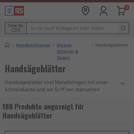
0
Teile-Nr.
/
Handwerkzeuge
/
Messer,
/
Handsägeblätter
Scheren &
Sägen
Handsägeblätter
Handsägeblätter sind Metallklingen mit einer
Schneidkante und am Griff von manuellen
Handsägen befestigt. Die Schneidkante kann in
Form von Zähnen oder einem scharfen Draht
188 Produkte angezeigt für
sein, je nach Anwendung.
Handsägeblätter
Handsägeblätter werden in TPI gemessen, was
für Zähne pro Zoll steht, und die TPI einer Säge