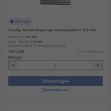
Rostbildung und Beschädigungen zu
vermeiden. Verwenden Sie dazu eine
spezielle Aufbewahrungsbox oder hängen
Sie die Blätter an einem Haken auf.
Auf Lager
Arten von Sägeblättern
Stanley Metall Bügelsäge Handsägeblatt 150 mm
RS Best.-Nr.
561-898
Unser umfassendes Angebot an
Herst. Teile-Nr.
3-15-905
Zwischensumme (1 Packung mit 5 Stück)
Handsägeblättern bei RS umfasst Sägeblätter für
CHF.2.66
CHF.2.66/Packung
Bügelsägen, Bandsägen, Stichsägen und
Menge
Stangensägen in einer Vielzahl von Größen, TPIs
und Oberflächenbehandlungen. Egal, ob Sie nach
einem Ersatzblatt für Ihr reguläres Werkzeug
suchen oder ein Blatt benötigen, das spezifische
Hinzufügen
Anforderungen für Ihre Anwendung erfüllt, RS
kann Ihnen helfen.
Datenblätter